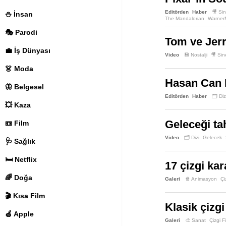
Editörden
Haber
🎥 Si
⛄️ İnsan
The Mandalorian
Warner
🎭 Parodi
Tom ve Jerr
💼 İş Dünyası
Video
💾 Nostalji
🎥 Si
👗 Moda
Hasan Can K
🦋 Belgesel
Editörden
Haber
🗂️ Diz
💥 Kaza
Geleceği tah
📼 Film
Video
🗂️ Dizi
Gelecek
🩺 Sağlık
🛏️ Netflix
17 çizgi kar
🌈 Doğa
Galeri
🍿 Animasyon
Çi
🎬 Kısa Film
Klasik çizgi
🍏 Apple
Galeri
🎨 Sanat
Çizgi F