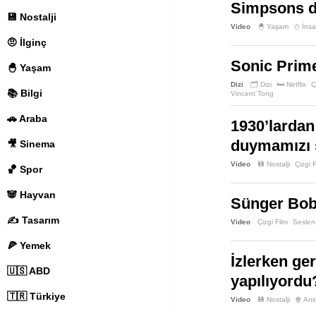
Simpsons di
💾 Nostalji
Video
🐣 Yaşam
⛄️ İns
🤨 İlginç
Sonic Prime
🐣 Yaşam
Dizi
🗂️ Dizi
🛏️ Netflix
Ç
📚 Bilgi
Vincent Tong
🚗 Araba
1930’lardan
duymamızı 
🎥 Sinema
Video
💾 Nostalji
Çizgi 
🏀 Spor
🐼 Hayvan
Sünger Bob 
✍️ Tasarım
Video
Çizgi Film
Seslen
🍕 Yemek
İzlerken ger
🇺🇸 ABD
yapılıyordu
🇹🇷 Türkiye
Video
💾 Nostalji
🍿 An