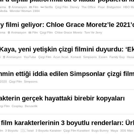
nema
🍿 Animasyon
📼 Film
🛏️ Netflix
Çizgi Film
Disney
The Office
Pixar
Bridgerton
HBO M
Media
Wonder Woman 1984
y filmi geliyor: Chloe Grace Moretz’le 2021
nema
🍿 Animasyon
📼 Film
Çizgi Film
Chloe Grace Moretz
Tom Ve Jerry
aya, yeni yetişkin çizgi filmini duyurdu: ‘
i
🍿 Animasyon
YouTube
Çizgi Film
Acun Ilıcalı
Komedi
Simpsons
Exxen
Family Guy
Hasa
min ettiği iddia edilen Simpsonlar çizgi fil
2020
Çizgi Film
Simpsons
akterin gerçek hayattaki birebir kopyaları
zgi Film
Cosplay
Benzerlik
 film karakterlerinin 3 boyutlu renderları: Ü
ilm
3 Boyutlu
🇮🇱 İsrail
3 Boyutlu Karakter
Çizgi Film Karakteri
Bugs Bunny
Maya
3DS Max