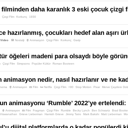
filminden daha karanlık 3 eski çocuk çizgi fi
Çizgi Film
Korkunç
1930
ce hazırlanmış, çocukları hedef alan aşırı ür
Video
💾 Nostalji
🍿 Animasyon
Çizgi Film
Korkunç
Garip
tür öğeleri madeni para olsaydı böyle görü
ı
Çizgi Film
Simpsons
Popüler Kültür
Roman Booteen
 animasyon nedir, nasıl hazırlanır ve ne ka
inema
🍿 Animasyon
📼 Film
🛏️ Netflix
Çizgi Film
+90
Stop Motion
Pixar
Merve Çaydere Dob
n animasyonu ‘Rumble’ 2022’ye ertelendi: 
🍿 Animasyon
📼 Film
Fragman
Çizgi Film
Rumble
Becky Lynch
Ben Schwartz
Brad Booke
 Viswanathan
Grieve Lieberman
Hamish Grieve
Jimmy Tatro
Mark Bakshi
Matt Lieberman
Mon
. Smith
Susan Kelechi Watson
Terry Crews
Tony Danza
Variety
Walden Media
Will Arnett
W
l’u dijital platformlarda o kadar popülerdi ki