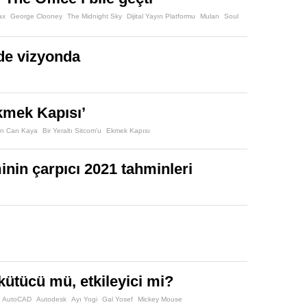
ax
George Clooney
The Midnight Sky
Dijital Yayın Platformu
Mulan
Soul
’de vizyonda
Ekmek Kapısı’
n Can Kaya
Bir Yeraltı Sitcom'u
Ekmek Kapısı
minin çarpıcı 2021 tahminleri
rkütücü mü, etkileyici mi?
AutoCAD
Autodesk
Ayı Yogi
Gal Yosef
Mickey Mouse