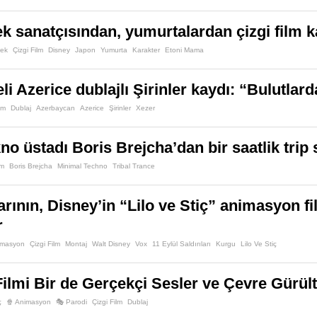
 sanatçısından, yumurtalardan çizgi film ka
ek
Çizgi Film
Disney
Japon
Yumurta
Karakter
Etoni Mama
i Azerice dublajlı Şirinler kaydı: “Bulutlar
lm
Dublaj
Azerbaycan
Azerice
Şirinler
Xezer
no üstadı Boris Brejcha’dan bir saatlik trip
lm
Boris Brejcha
Minimal Techno
Tribal Trance
larının, Disney’in “Lilo ve Stiç” animasyon f
r
imasyon
Çizgi Film
Montaj
Walt Disney
Vox
11 Eylül Saldırıları
Kurgu
Lilo Ve Stiç
Filmi Bir de Gerçekçi Sesler ve Çevre Gürültü
ç
🍿 Animasyon
🎭 Parodi
Çizgi Film
Dublaj