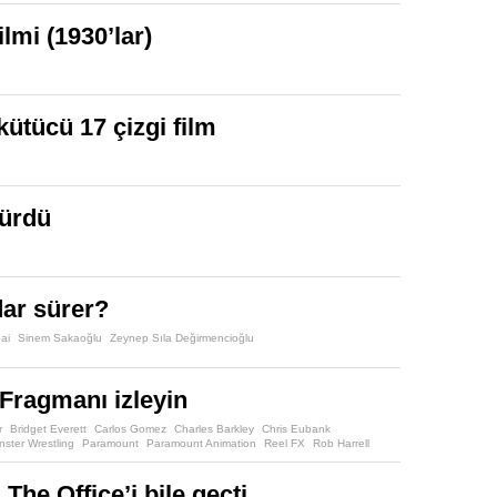
lmi (1930’lar)
kütücü 17 çizgi film
nürdü
dar sürer?
ai
Sinem Sakaoğlu
Zeynep Sıla Değirmencioğlu
Fragmanı izleyin
r
Bridget Everett
Carlos Gomez
Charles Barkley
Chris Eubank
ster Wrestling
Paramount
Paramount Animation
Reel FX
Rob Harrell
WE
 The Office’i bile geçti