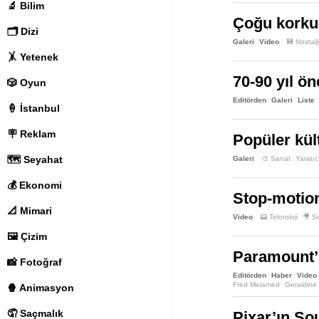
🔬 Bilim
Çoğu korku 
🗂️ Dizi
Galeri
Video
💾 Nostalji
🤸 Yetenek
70-90 yıl ön
🎲 Oyun
Editörden
Galeri
Liste
🍦 İstanbul
🪧 Reklam
Popüler kül
🗺️ Seyahat
Galeri
🎨 Sanat
Yaratıc
💰 Ekonomi
Stop-motion
📐 Mimari
Video
📟 Teknoloji
🎥 S
🖼️ Çizim
Paramount’u
📸 Fotoğraf
Editörden
Haber
Video
Fred Melamed
Geraldine
🍿 Animasyon
Roman Reigns
Stephen A
🤦 Saçmalık
Pixar’ın Sou