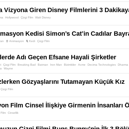
a Vizyona Giren Disney Filmlerini 3 Dakika
ema
Hollywood
Çizgi Film
Walt Disney
imasyon Kedisi Simon’s Cat’in Cadılar Bay
van
🍿 Animasyon
🐈 Kedi
Çizgi Film
ilerde Adı Geçen Efsane Hayali Şirketler
zi
Çizgi Film
Breaking Bad
Batman
Iron Man
Bizimkiler
Acme
Decima Technologies
Dharma
la
Wayne
İzlerken Gözyaşlarını Tutamayan Küçük Kız
Çizgi Film
n Film Cinsel İlişkiye Girmenin İnsanları
 Film
Cinsellik
zun Çizgi Filmi Bugs Bunny’nin İlk 3 Böl