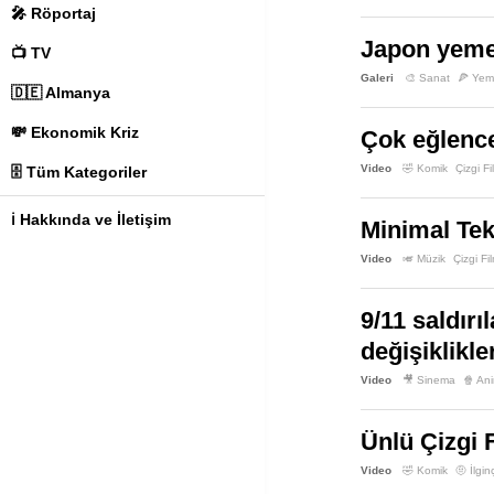
🎤 Röportaj
Japon yemek
📺 TV
Galeri
🎨 Sanat
🍕 Yem
🇩🇪 Almanya
💸 Ekonomik Kriz
Çok eğlencel
Video
🤣 Komik
Çizgi Fi
🗄️ Tüm Kategoriler
ℹ️ Hakkında ve İletişim
Minimal Tek
Video
🎺 Müzik
Çizgi Fi
9/11 saldırı
değişiklikle
Video
🎥 Sinema
🍿 An
Ünlü Çizgi 
Video
🤣 Komik
🤨 İlgin