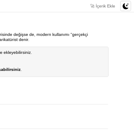
🚀 İçerik Ekle
içerisinde değişse de, modern kullanımı “gerçekçi
ikatürist denir.
e ekleyebilirsiniz.
abilirsiniz
.