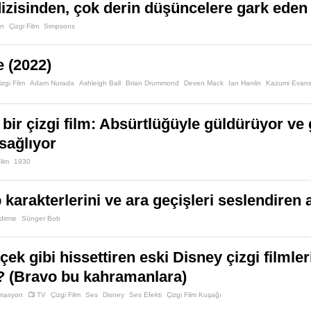
zisinden, çok derin düşüncelere gark eden
an
Çizgi Film
Simpsons
 (2022)
izgi Film
Adam Nurada
Ashleigh Ball
Brian Drummond
Deven Mack
Ian Hanlin
Kazumi Evan
 bir çizgi film: Absürtlüğüyle güldürüyor ve 
sağlıyor
Film
1930
karakterlerini ve ara geçişleri seslendiren
dirme
Sünger Bob
çek gibi hissettiren eski Disney çizgi filmler
? (Bravo bu kahramanlara)
imasyon
📺 TV
Çizgi Film
Ses
Disney
Ses Efekti
Çizgi Film Kuşağı