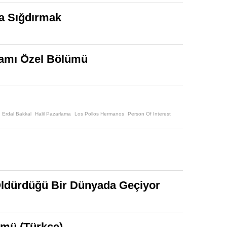
ya Sığdırmak
ramı Özel Bölümü
Erdal Bakkal
Halil Pazarlama
Los Pollos Hermanos
Person Of Interest
 Öldürdüğü Bir Dünyada Geçiyor
ümü (Türkçe)