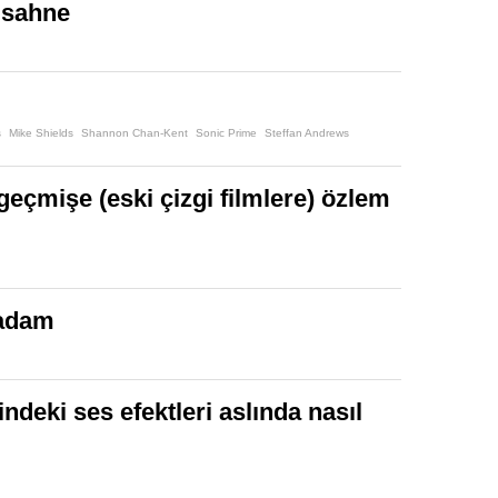
 sahne
s
Mike Shields
Shannon Chan-Kent
Sonic Prime
Steffan Andrews
geçmişe (eski çizgi filmlere) özlem
 adam
indeki ses efektleri aslında nasıl