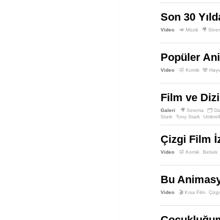
Son 30 Yıld
Video
🎺 Müzik
🎥 Sin
Popüler An
Video
🤣 Komik
🐼 Hay
Film ve Diz
Galeri
🎥 Sinema
🗂️ Di
Stark
Tony Stark
Umbrel
Çizgi Film 
Video
🤣 Komik
Bebek
Bu Animasyo
Video
🎬 Kısa Film
Çizgi
Çocukluğumu