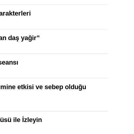
rakterleri
dan daş yağir”
 seansı
ilmine etkisi ve sebep olduğu
sü ile İzleyin