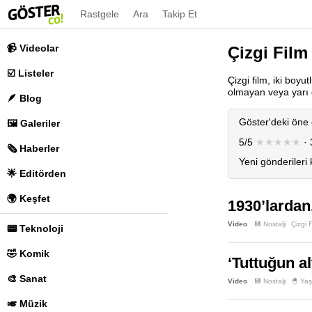
Rastgele
Ara
Takip Et
📹 Videolar
Çizgi Film
☑️ Listeler
Çizgi film, iki boy
olmayan veya yarı g
🪶 Blog
Göster'deki öne 
🖼️ Galeriler
5/5
★★★★★
· 
🗞️ Haberler
Yeni gönderileri
🌟 Editörden
🌍 Keşfet
1930’lardan
Video
💾 Nostalji
Çizgi 
📟 Teknoloji
🤣 Komik
‘Tuttuğun al
🎨 Sanat
Video
💾 Nostalji
🐣 Ya
🎺 Müzik