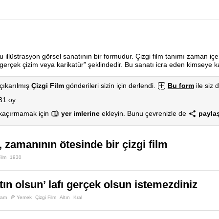
utlu illüstrasyon görsel sanatının bir formudur. Çizgi film tanımı zaman 
erçek çizim veya karikatür” şeklindedir. Bu sanatı icra eden kimseye kar
çıkarılmış
Çizgi Film
gönderileri sizin için derlendi.
Bu form
ile siz d
31 oy
 kaçırmamak için
yer imlerine
ekleyin. Bunu çevrenizle de
paylaş
, zamanının ötesinde bir çizgi film
Film
1930
tın olsun’ lafı gerçek olsun istemezdiniz
şam
🍕 Yemek
Çizgi Film
Altın
Kral