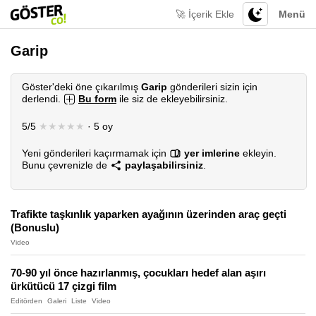
🚀 İçerik Ekle
Menü
Garip
Göster'deki öne çıkarılmış
Garip
gönderileri sizin için
derlendi.
Bu form
ile siz de ekleyebilirsiniz.
5/5
★★★★★
· 5 oy
Yeni gönderileri kaçırmamak için
yer imlerine
ekleyin.
Bunu çevrenizle de
paylaşabilirsiniz
.
Trafikte taşkınlık yaparken ayağının üzerinden araç geçti
(Bonuslu)
Video
70-90 yıl önce hazırlanmış, çocukları hedef alan aşırı
ürkütücü 17 çizgi film
Editörden
Galeri
Liste
Video