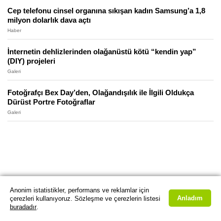
Cep telefonu cinsel organına sıkışan kadın Samsung’a 1,8
milyon dolarlık dava açtı
Haber
İnternetin dehlizlerinden olağanüstü kötü “kendin yap”
(DIY) projeleri
Galeri
Fotoğrafçı Bex Day’den, Olağandışılık ile İlgili Oldukça
Dürüst Portre Fotoğraflar
Galeri
Anonim istatistikler, performans ve reklamlar için
Anladım
çerezleri kullanıyoruz. Sözleşme ve çerezlerin listesi
buradadır
.