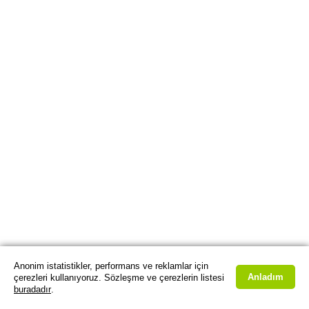
Anonim istatistikler, performans ve reklamlar için
Anladım
çerezleri kullanıyoruz. Sözleşme ve çerezlerin listesi
buradadır
.