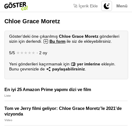
🚀 İçerik Ekle
Menü
Chloe Grace Moretz
Göster'deki öne çıkarılmış
Chloe Grace Moretz
gönderileri
sizin için derlendi.
Bu form
ile siz de ekleyebilirsiniz.
5/5
★★★★★
· 2 oy
Yeni gönderileri kaçırmamak için
yer imlerine
ekleyin.
Bunu çevrenizle de
paylaşabilirsiniz
.
En iyi 25 Amazon Prime yapımı dizi ve film
Liste
Tom ve Jerry filmi geliyor: Chloe Grace Moretz’le 2021’de
vizyonda
Video