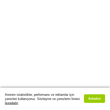
Anonim istatistikler, performans ve reklamlar için
Anladım
çerezleri kullanıyoruz. Sözleşme ve çerezlerin listesi
buradadır
.