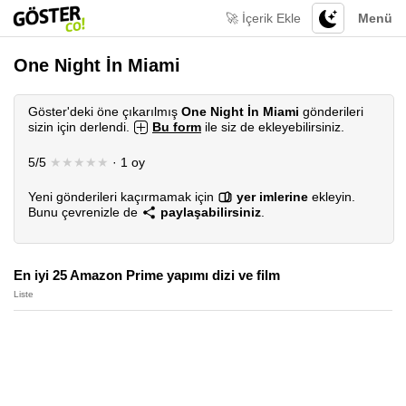
🚀 İçerik Ekle
Menü
One Night İn Miami
Göster'deki öne çıkarılmış
One Night İn Miami
gönderileri
sizin için derlendi.
Bu form
ile siz de ekleyebilirsiniz.
5/5
★★★★★
· 1 oy
Yeni gönderileri kaçırmamak için
yer imlerine
ekleyin.
Bunu çevrenizle de
paylaşabilirsiniz
.
En iyi 25 Amazon Prime yapımı dizi ve film
Liste