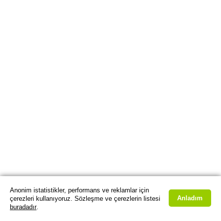
Anonim istatistikler, performans ve reklamlar için
Anladım
çerezleri kullanıyoruz. Sözleşme ve çerezlerin listesi
buradadır
.