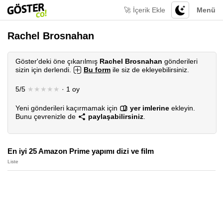
🚀 İçerik Ekle
Menü
Rachel Brosnahan
Göster'deki öne çıkarılmış
Rachel Brosnahan
gönderileri
sizin için derlendi.
Bu form
ile siz de ekleyebilirsiniz.
5/5
★★★★★
· 1 oy
Yeni gönderileri kaçırmamak için
yer imlerine
ekleyin.
Bunu çevrenizle de
paylaşabilirsiniz
.
En iyi 25 Amazon Prime yapımı dizi ve film
Liste