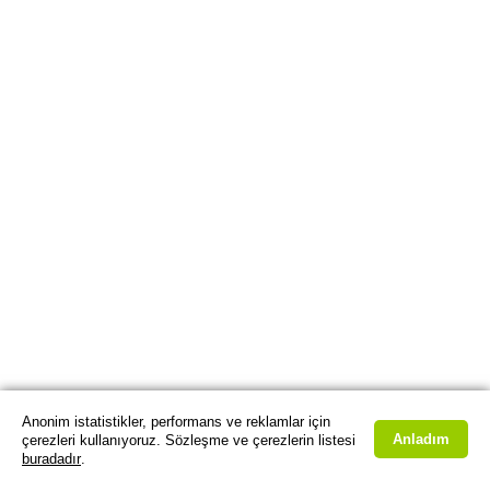
Anonim istatistikler, performans ve reklamlar için
Anladım
çerezleri kullanıyoruz. Sözleşme ve çerezlerin listesi
buradadır
.