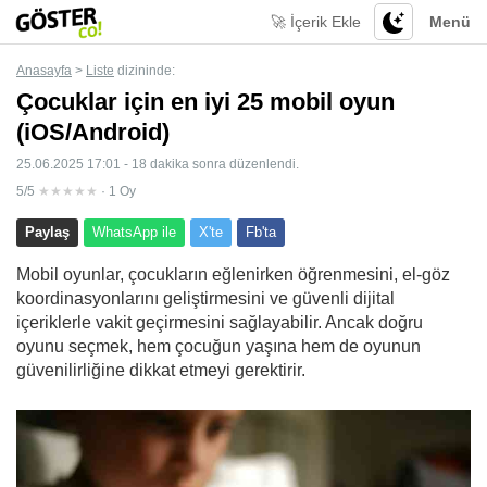
🚀 İçerik Ekle
Menü
Anasayfa
>
Liste
dizininde:
Çocuklar için en iyi 25 mobil oyun
(iOS/Android)
25.06.2025 17:01 - 18 dakika sonra düzenlendi.
5/5
★★★★★
· 1 Oy
Paylaş
WhatsApp ile
X'te
Fb'ta
Mobil oyunlar, çocukların eğlenirken öğrenmesini, el-göz
koordinasyonlarını geliştirmesini ve güvenli dijital
içeriklerle vakit geçirmesini sağlayabilir. Ancak doğru
oyunu seçmek, hem çocuğun yaşına hem de oyunun
güvenilirliğine dikkat etmeyi gerektirir.