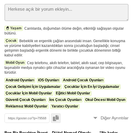
🐣 Yaşam
Canlılarda, doğumdan ölüme değin, etkinliği sağlayan olgular
bütünü.
Çocuk
Bebeklik ve ergenlik çağları arasındaki insan. Genellikle konuşma
ve yürüme kabiliyetleri kazanıldıktan sonra çocukluğun başladığı; cinsel
gelişimin başladığı ergenlik dönemi ile birlikte çocukluk döneminin bittiği
kabul edilir.
Mobil Oyun
Cep telefonu, akıllı telefon, tablet, akıllı saat, cep bilgisayarı,
taşınabilir medya oynatıcı gibi cihazlar aracılığıyla oynanan bir video oyunu
türüdür.
Android Oyunları
iOS Oyunları
Android Çocuk Oyunları
Çocuk Gelişimi İçin Uygulamalar
Çocuklar İçin En İyi Uygulamalar
Çocuklar İçin Mobil Oyunlar
Eğitici Mobil Oyunlar
Güvenli Çocuk Oyunları
İos Çocuk Oyunları
Okul Öncesi Mobil Oyun
Reklamsız Mobil Oyunlar
Yaratıcı Oyunlar
Diğer Ayrıntılar
🚀
Bu form
ile oturum açmadan eklendi.
Ben Bir Bacaktan İbaret
Dijital Nomad Olmak:
“Ne kadar