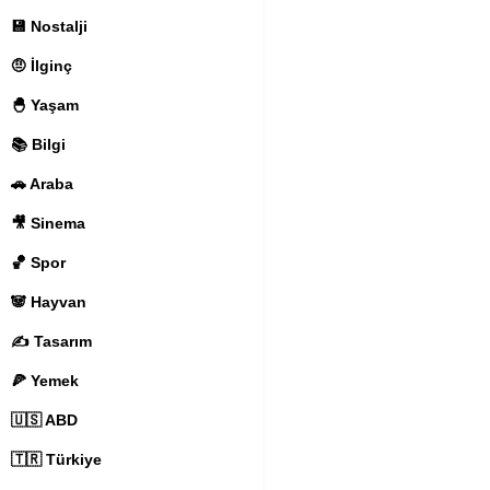
💾 Nostalji
🤨 İlginç
🐣 Yaşam
📚 Bilgi
🚗 Araba
🎥 Sinema
🏀 Spor
🐼 Hayvan
✍️ Tasarım
🍕 Yemek
🇺🇸 ABD
🇹🇷 Türkiye