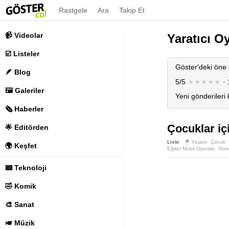
Rastgele
Ara
Takip Et
📹 Videolar
Yaratıcı O
☑️ Listeler
Göster'deki öne 
🪶 Blog
5/5
★★★★★
· 
🖼️ Galeriler
Yeni gönderileri
🗞️ Haberler
Çocuklar iç
🌟 Editörden
Liste
🐣 Yaşam
Çocuk
🌍 Keşfet
Eğitici Mobil Oyunlar
Güve
📟 Teknoloji
🤣 Komik
🎨 Sanat
🎺 Müzik