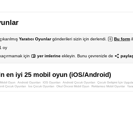
yunlar
çıkarılmış
Yaratıcı Oyunlar
gönderileri sizin için derlendi.
Bu form
i
1 oy
 kaçırmamak için
yer imlerine
ekleyin. Bunu çevrenizle de
paylaş
in en iyi 25 mobil oyun (iOS/Android)
Mobil Oyun
Android Oyunları
IOS Oyunları
Android Çocuk Oyunları
Çocuk Gelişimi İçin Uygul
nli Çocuk Oyunları
İos Çocuk Oyunları
Okul Öncesi Mobil Oyun
Reklamsız Mobil Oyunlar
Yara