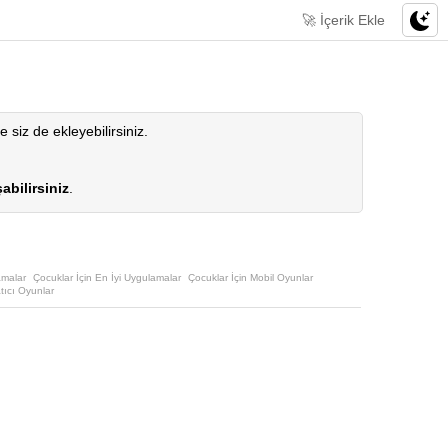
🚀 İçerik Ekle
le siz de ekleyebilirsiniz.
abilirsiniz
.
amalar
Çocuklar İçin En İyi Uygulamalar
Çocuklar İçin Mobil Oyunlar
tıcı Oyunlar