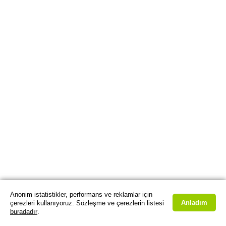
Anonim istatistikler, performans ve reklamlar için
Anladım
çerezleri kullanıyoruz. Sözleşme ve çerezlerin listesi
buradadır
.