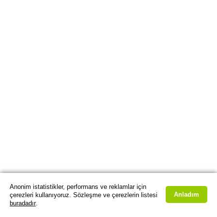
Anonim istatistikler, performans ve reklamlar için
Anladım
çerezleri kullanıyoruz. Sözleşme ve çerezlerin listesi
buradadır
.