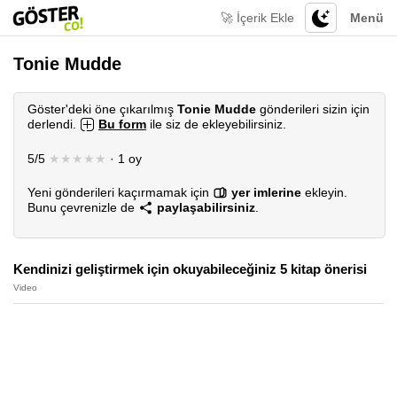
🚀 İçerik Ekle
Menü
Tonie Mudde
Göster'deki öne çıkarılmış
Tonie Mudde
gönderileri sizin için
derlendi.
Bu form
ile siz de ekleyebilirsiniz.
5/5
★★★★★
· 1 oy
Yeni gönderileri kaçırmamak için
yer imlerine
ekleyin.
Bunu çevrenizle de
paylaşabilirsiniz
.
Kendinizi geliştirmek için okuyabileceğiniz 5 kitap önerisi
Video