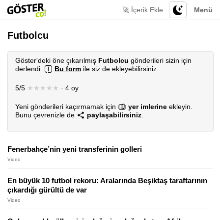
🚀 İçerik Ekle
Menü
Futbolcu
Göster'deki öne çıkarılmış
Futbolcu
gönderileri sizin için
derlendi.
Bu form
ile siz de ekleyebilirsiniz.
5/5
★★★★★
· 4 oy
Yeni gönderileri kaçırmamak için
yer imlerine
ekleyin.
Bunu çevrenizle de
paylaşabilirsiniz
.
Fenerbahçe’nin yeni transferinin golleri
Video
En büyük 10 futbol rekoru: Aralarında Beşiktaş taraftarının
çıkardığı gürültü de var
Video