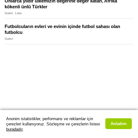
Onlarca yıldır ülkemizin değerine değer katan, Afrika
kökenli ünlü Türkler
Galeri
Liste
Futbolcuların evleri ve evinin içinde futbol sahası olan
futbolcu
Galeri
Anonim istatistikler, performans ve reklamlar için
Anladım
çerezleri kullanıyoruz. Sözleşme ve çerezlerin listesi
buradadır
.