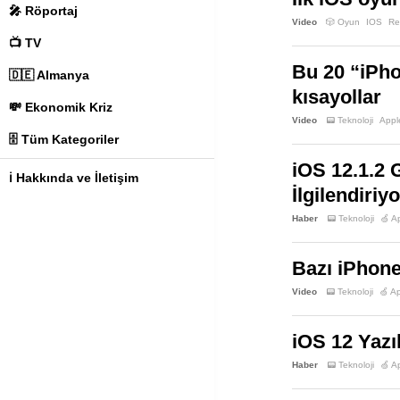
🎤 Röportaj
Video
🎲 Oyun
IOS
Re
📺 TV
Bu 20 “iPhon
🇩🇪 Almanya
kısayollar
💸 Ekonomik Kriz
Video
📟 Teknoloji
Appl
🗄️ Tüm Kategoriler
iOS 12.1.2 
ℹ️ Hakkında ve İletişim
İlgilendiriyo
Haber
📟 Teknoloji
🍏 A
Bazı iPhone
Video
📟 Teknoloji
🍏 A
iOS 12 Yazı
Haber
📟 Teknoloji
🍏 A