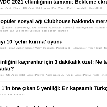
DC 2021 etkinliğinin tamamı: Bekleme ekran
pple
Apple IPhone
IOS
Apple Watch
Apple IPad
Wwdc
IPadOS
WatchOS
WatchOS 8
popüler sosyal ağı Clubhouse hakkında mera
🛜 İnternet
Sosyal Medya
IOS
Android
Hakkı Alkan
Sosyal Ağ
Mobil Uygulama
Ata Benli
Mustafa Işlak
Ses Tabanlı Sosyal Ağ
Sesli Sohbet
Teknorex
iyi 10 ‘şehir kurma’ oyunu
ecraft
Fallout Shelter
Stardew Valley
Megapolis
Pocket Build
RollerCoaster Tycoon Touch
Si
inliğini kaçıranlar için 3 dakikalık özet: Ne t
kadar?
pple
IOS
Apple Watch
Apple IPad Pro
Apple Watch SE
IOS 14
Apple IPad Air
Apple Pencil
 1’in öne çıkan 5 yeniliği: En kapsamlı Tür
IPhone
IOS
IPhonedo