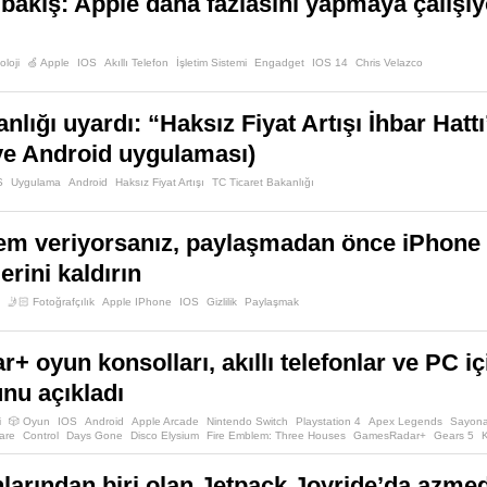
k bakış: Apple daha fazlasını yapmaya çalışıy
oloji
🍏 Apple
IOS
Akıllı Telefon
İşletim Sistemi
Engadget
IOS 14
Chris Velazco
nlığı uyardı: “Haksız Fiyat Artışı İhbar Hattı’
ve Android uygulaması)
S
Uygulama
Android
Haksız Fiyat Artışı
TC Ticaret Bakanlığı
nem veriyorsanız, paylaşmadan önce iPhone 
rini kaldırın
🤳🏻 Fotoğrafçılık
Apple IPhone
IOS
Gizlilik
Paylaşmak
 oyun konsolları, akıllı telefonlar ve PC iç
unu açıkladı
i
🎲 Oyun
IOS
Android
Apple Arcade
Nintendo Switch
Playstation 4
Apex Legends
Sayona
are
Control
Days Gone
Disco Elysium
Fire Emblem: Three Houses
GamesRadar+
Gears 5
s
Pokemon Sword And Shield
Resident Evil 2: Remake
Sekiro: Shadows Die Twice
Star Wars 
at The Golf?
nlarından biri olan Jetpack Joyride’da azm