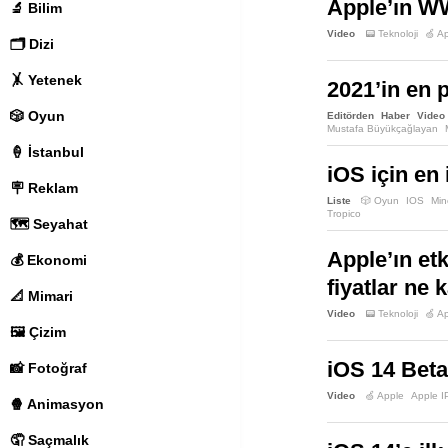
Apple’ın WW
🔬 Bilim
Video
📟 Teknoloji
🍏 A
🗂️ Dizi
🤸 Yetenek
2021’in en 
🎲 Oyun
Editörden
Haber
Video
Mustafa Büyükçağlayan
🍦 İstanbul
iOS için en 
🪧 Reklam
Liste
🎲 Oyun
IOS
Min
Tropico
🗺️ Seyahat
Apple’ın etk
💰 Ekonomi
fiyatlar ne 
📐 Mimari
Video
📟 Teknoloji
🍏 A
🖼️ Çizim
iOS 14 Beta
📸 Fotoğraf
Video
🍏 Apple
Apple 
🍿 Animasyon
🤦 Saçmalık