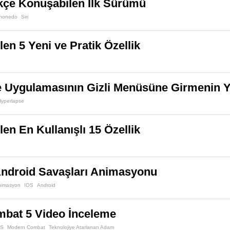
rkçe Konuşabilen İlk Sürümü
honedo
Siri
len 5 Yeni ve Pratik Özellik
 Uygulamasının Gizli Menüsüne Girmenin Y
Hyperlapse
len En Kullanışlı 15 Özellik
Android Savaşları Animasyonu
nimasyon
IOS
Android
bat 5 Video İnceleme
PS
Modern Combat
Teknolojiye Atarlanan Adam