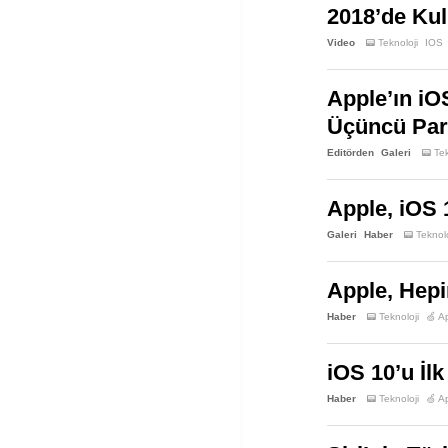
2018’de Kul
Video
📟 Teknoloji
IOS
Apple’ın iO
Üçüncü Par
Editörden
Galeri
📟 Tek
Apple, iOS 
Galeri
Haber
📟 Teknolo
Apple, Hepi
Haber
📟 Teknoloji
🍏 A
iOS 10’u İlk
Haber
📟 Teknoloji
🍏 A