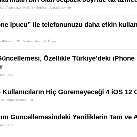
kor
Avustralya
Halfbrick Studios
Jetpack Joyride
e ipucu” ile telefonunuzu daha etkin kullanın
e IPhone
IOS
Telefon
Android
Öneri
Güncellemesi, Özellikle Türkiye’deki iPhone 
r
pple
IOS
 Kullanıcıların Hiç Göremeyeceği 4 iOS 12 Ö
pple
Apple IPhone
IOS
lım Güncellemesindeki Yeniliklerin Tam ve A
pple
IOS