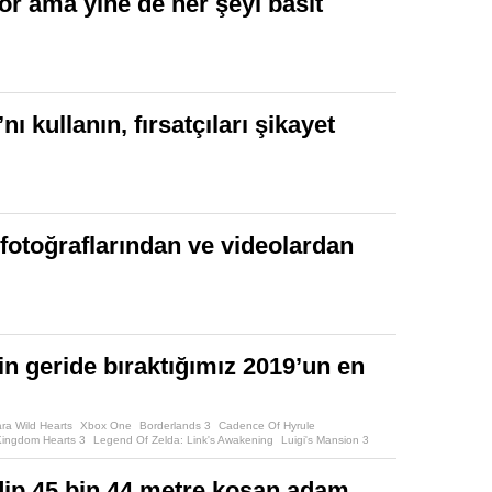
or ama yine de her şeyi basit
nı kullanın, fırsatçıları şikayet
fotoğraflarından ve videolardan
in geride bıraktığımız 2019’un en
ra Wild Hearts
Xbox One
Borderlands 3
Cadence Of Hyrule
Kingdom Hearts 3
Legend Of Zelda: Link's Awakening
Luigi's Mansion 3
Jedi: Fallen Order
Telling Lies
Tetris 99
The Division 2
The Outer Worlds
edip 45 bin 44 metre koşan adam