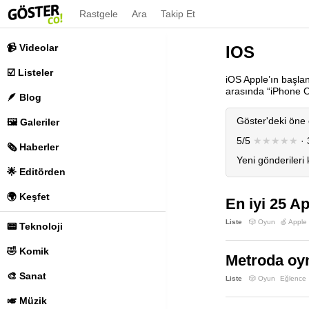
Rastgele
Ara
Takip Et
📹 Videolar
IOS
☑️ Listeler
iOS Apple’ın başlan
arasında “iPhone O
🪶 Blog
Göster'deki öne 
🖼️ Galeriler
5/5
★★★★★
· 
🗞️ Haberler
Yeni gönderileri
🌟 Editörden
🌍 Keşfet
En iyi 25 A
Liste
🎲 Oyun
🍏 Apple
📟 Teknoloji
🤣 Komik
Metroda oyn
🎨 Sanat
Liste
🎲 Oyun
Eğlence
🎺 Müzik