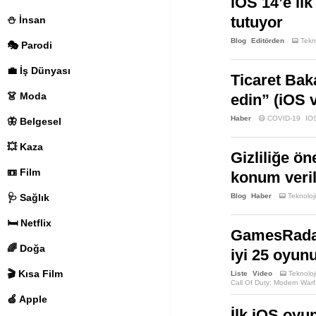
iOS 14’e il
tutuyor
⛄️ İnsan
Blog
Editörden
📟 Tekn
🎭 Parodi
💼 İş Dünyası
Ticaret Baka
👗 Moda
edin” (iOS 
Haber
😷 COVID-19
IO
🦋 Belgesel
💥 Kaza
Gizliliğe ö
📼 Film
konum verile
🩺 Sağlık
Blog
Haber
📟 Teknoloji
🛏️ Netflix
GamesRadar+
🌈 Doğa
iyi 25 oyun
🎬 Kısa Film
Liste
Video
📟 Teknoloj
Call Of Duty: Modern Warf
Metro Exodus
Outer Wild
🍏 Apple
Untitled Goose Game
Wh
İlk iOS oyu