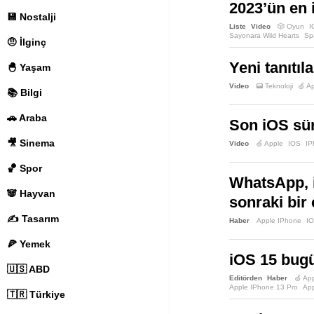
2023’ün en 
💾 Nostalji
Liste
Video
🎲 Oyun
I
Sayonara Wild Hearts
Sp
🤨 İlginç
Death Road To Canada
Hidden Folks
Lara Croft 
Pikmin Bloom
Yeni tanıtıl
Plague Inc
🐣 Yaşam
The Battle Of Polytopia
T
Video
📟 Teknoloji
🍏 A
📚 Bilgi
🚗 Araba
Son iOS sür
🎥 Sinema
Video
🍏 Apple
IOS
IP
🏀 Spor
WhatsApp, i
🐼 Hayvan
sonraki bir
✍️ Tasarım
Haber
Apple IPhone
I
🍕 Yemek
iOS 15 bugün
🇺🇸 ABD
Editörden
Haber
🍏 Ap
Apple IPhone 13 Pro
App
🇹🇷 Türkiye
Apple IPhone 6s
Apple I
Apple IPod Touch
IOS 1