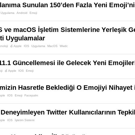
lanıma Sunulan 150’den Fazla Yeni Emoji’
Uygulama
Android
Emoji
S ve macOS İşletim Sistemlerine Yerleşik Gel
ti Uygulamalar
noloji
🍏 Apple
IOS
Uygulama
MacOS
Wwdc
11.1 Güncellemesi ile Gelecek Yeni Emojileri
ji
🍏 Apple
IOS
Emoji
mizin Hasretle Beklediği O Emojiyi Nihayet 
pple
IOS
Emoji
Facepalm
 Deneyimleyen Twitter Kullanıcılarının Tepkil
pple
IOS
İşletim Sistemi