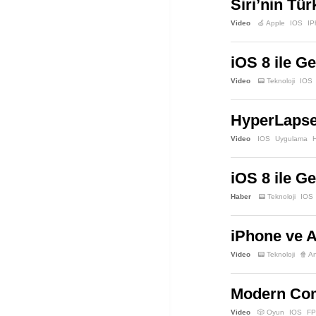
Siri’nin Tü
Video
🍏 Apple
IOS
IP
iOS 8 ile Ge
Video
📟 Teknoloji
IOS
HyperLapse
Video
IOS
Uygulama
iOS 8 ile Ge
Haber
📟 Teknoloji
IOS
iPhone ve 
Video
📟 Teknoloji
🍿 A
Modern Com
Video
🎲 Oyun
IOS
F