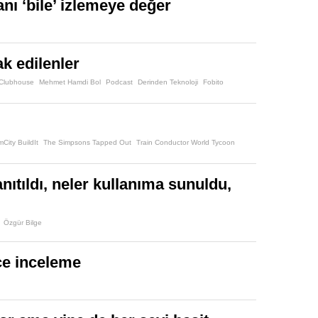
ı ‘bile’ izlemeye değer
k edilenler
Clubhouse
Mehmet Hamdi Bol
Podcast
Derinden Teknoloji
Fobito
mCity BuildIt
The Simpsons Tapped Out
Train Conductor World Tycoon
anıtıldı, neler kullanıma sunuldu,
Özgür Bilge
kçe inceleme