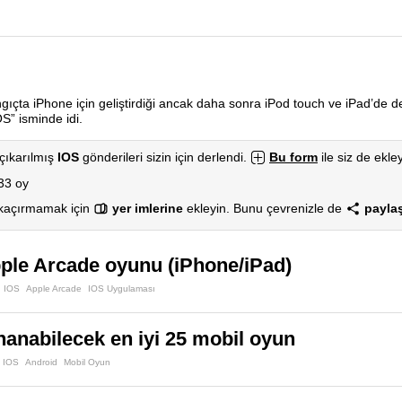
gıçta iPhone için geliştirdiği ancak daha sonra iPod touch ve iPad’de de 
S” isminde idi.
çıkarılmış
IOS
gönderileri sizin için derlendi.
Bu form
ile siz de ekley
33 oy
 kaçırmamak için
yer imlerine
ekleyin. Bunu çevrenizle de
paylaş
pple Arcade oyunu (iPhone/iPad)
IOS
Apple Arcade
IOS Uygulaması
anabilecek en iyi 25 mobil oyun
IOS
Android
Mobil Oyun