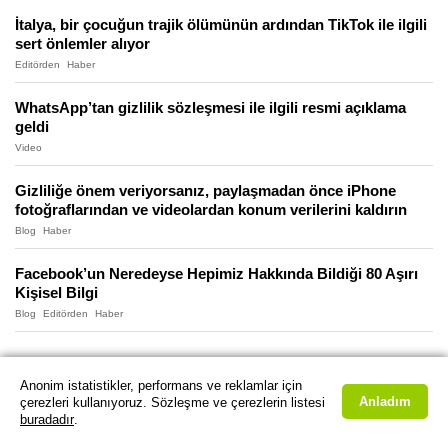
İtalya, bir çocuğun trajik ölümünün ardından TikTok ile ilgili
sert önlemler alıyor
Editörden
Haber
WhatsApp’tan gizlilik sözleşmesi ile ilgili resmi açıklama
geldi
Video
Gizliliğe önem veriyorsanız, paylaşmadan önce iPhone
fotoğraflarından ve videolardan konum verilerini kaldırın
Blog
Haber
Facebook’un Neredeyse Hepimiz Hakkında Bildiği 80 Aşırı
Kişisel Bilgi
Blog
Editörden
Haber
Anonim istatistikler, performans ve reklamlar için
Anladım
çerezleri kullanıyoruz. Sözleşme ve çerezlerin listesi
buradadır
.