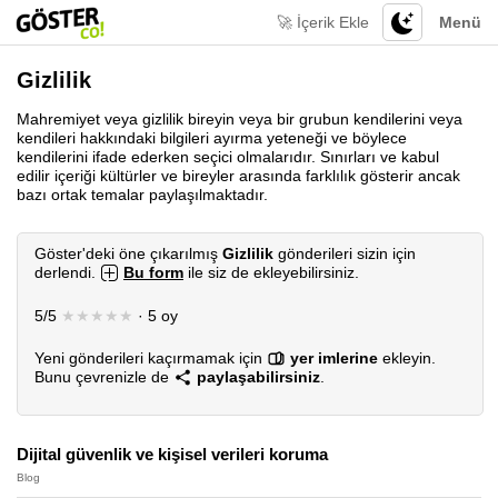
🚀 İçerik Ekle
Menü
Gizlilik
Mahremiyet veya gizlilik bireyin veya bir grubun kendilerini veya
kendileri hakkındaki bilgileri ayırma yeteneği ve böylece
kendilerini ifade ederken seçici olmalarıdır. Sınırları ve kabul
edilir içeriği kültürler ve bireyler arasında farklılık gösterir ancak
bazı ortak temalar paylaşılmaktadır.
Göster'deki öne çıkarılmış
Gizlilik
gönderileri sizin için
derlendi.
Bu form
ile siz de ekleyebilirsiniz.
5/5
★★★★★
· 5 oy
Yeni gönderileri kaçırmamak için
yer imlerine
ekleyin.
Bunu çevrenizle de
paylaşabilirsiniz
.
Dijital güvenlik ve kişisel verileri koruma
Blog