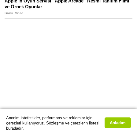
Apple’ın Oyun Servisi “Apple Arcade” Resmi Tanıtım Filmi
ve Örnek Oyunlar
Galeri
Video
Anonim istatistikler, performans ve reklamlar için
Anladım
çerezleri kullanıyoruz. Sözleşme ve çerezlerin listesi
buradadır
.