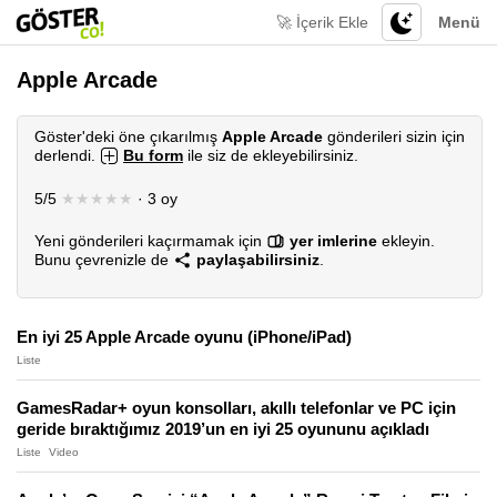
🚀 İçerik Ekle
Menü
Apple Arcade
Göster'deki öne çıkarılmış
Apple Arcade
gönderileri sizin için
derlendi.
Bu form
ile siz de ekleyebilirsiniz.
5/5
★★★★★
· 3 oy
Yeni gönderileri kaçırmamak için
yer imlerine
ekleyin.
Bunu çevrenizle de
paylaşabilirsiniz
.
En iyi 25 Apple Arcade oyunu (iPhone/iPad)
Liste
GamesRadar+ oyun konsolları, akıllı telefonlar ve PC için
geride bıraktığımız 2019’un en iyi 25 oyununu açıkladı
Liste
Video