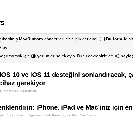
s
çıkarılmış
MacRumors
gönderileri sizin için derlendi.
Bu form
ile si
2 oy
 kaçırmamak için
yer imlerine
ekleyin. Bunu çevrenizle de
paylaş
OS 10 ve iOS 11 desteğini sonlandıracak, ç
 cihaz gerekiyor
OS
WhatsApp
MacRumors
enklendirin: iPhone, iPad ve Mac’iniz için e
pple
Apple IPhone
Uygulama
IPad
Duvar Kağıdı
Mac
MacRumors