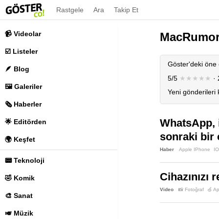
Rastgele
Ara
Takip Et
📹 Videolar
MacRumor
☑️ Listeler
Göster'deki öne 
🪶 Blog
5/5
★★★★★
· 
🖼️ Galeriler
Yeni gönderileri
🗞️ Haberler
WhatsApp, i
🌟 Editörden
sonraki bir
🌍 Keşfet
Haber
Apple IPhone
I
📟 Teknoloji
Cihazınızı r
🤣 Komik
Video
📸 Fotoğraf
🍏 A
🎨 Sanat
🎺 Müzik