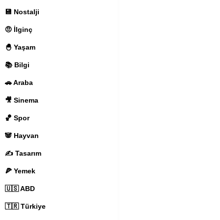
💾 Nostalji
🤨 İlginç
🐣 Yaşam
📚 Bilgi
🚗 Araba
🎥 Sinema
🏀 Spor
🐼 Hayvan
✍️ Tasarım
🍕 Yemek
🇺🇸 ABD
🇹🇷 Türkiye