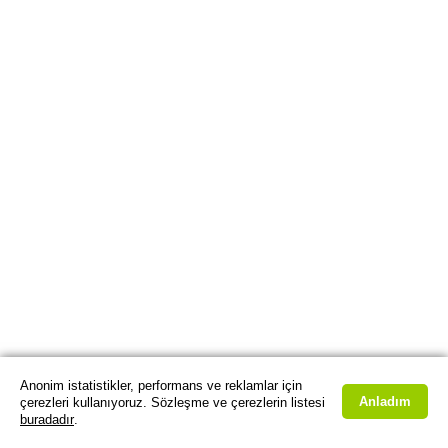
Anonim istatistikler, performans ve reklamlar için
Anladım
çerezleri kullanıyoruz. Sözleşme ve çerezlerin listesi
buradadır
.