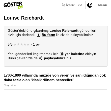
🚀 İçerik Ekle
Menü
Louise Reichardt
Göster'deki öne çıkarılmış
Louise Reichardt
gönderileri
sizin için derlendi.
Bu form
ile siz de ekleyebilirsiniz.
5/5
★★★★★
· 1 oy
Yeni gönderileri kaçırmamak için
yer imlerine
ekleyin.
Bunu çevrenizle de
paylaşabilirsiniz
.
1700-1800 yıllarında müziğe yön veren ve sanıldığından çok
daha fazla olan ‘klasik dönem bestecileri’
Blog
Video