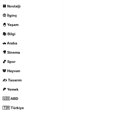
Henriette Adélaïde Villar
Jean-Baptiste Breval
Jea
💾 Nostalji
Johann Georg Albrechtsb
Johann Philipp Kirnberger
Joseph Martin Kraus
Jos
🤨 İlginç
Katerina Maier
Kateřina 
Louis Joseph Ferdinand H
Maddalena Laura Sirmen
🐣 Yaşam
Maria Frances Parke
Mar
Marianne Von Martínez
M
📚 Bilgi
Miss Davis
Mlle Duval
Ml
Niccolò Piccinni
Nicolas 
Princess Of Saxony
Prin
🚗 Araba
Sophia Corri Dussek
Sop
Wenzel Muller
Wilhelm F
🎥 Sinema
🏀 Spor
🐼 Hayvan
✍️ Tasarım
🍕 Yemek
🇺🇸 ABD
🇹🇷 Türkiye