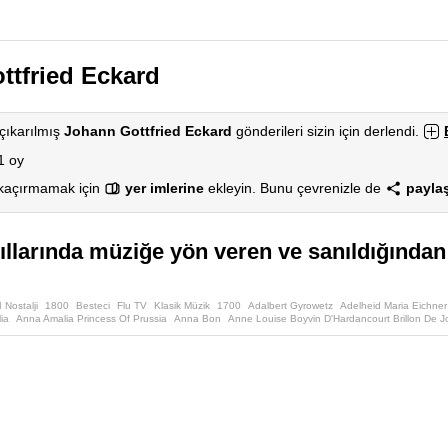
ttfried Eckard
çıkarılmış
Johann Gottfried Eckard
gönderileri sizin için derlendi.
1 oy
 kaçırmamak için
yer imlerine
ekleyin. Bunu çevrenizle de
paylaş
ıllarında müziğe yön veren ve sanıldığından
 Nostalji
1800
Besteci
Flu TV
Klasik Müzik
1700
Adalbert Gyrowetz
Adelheid Maria Eichner
ia
Anna Amalia Princess Of Prussia
Anna Bon
Anne Louise Boyvin D'Hardancourt Brillon De J
ntonio Rosetti
Antonio Salieri
Antonio Soler
Armand-Louis Couperin
Baldassare Galuppi
Bar
 Loewe
Carl Maria Von Weber
Carl Philipp Emanuel Bach
Carl Stamitz
Carlo Cecere
Carlos Ba
h
Cecilia Maria Barthélemon
Christian Cannabich
Christoph Schaffrath
Christoph Willibald Glu
niansky
Domenico Alberti
Domenico Cimarosa
Domenico Scarlatti
Duchess Of Saxe-Weimar-E
Elizabeth Anspach
Elizabeth Joanetta Catherine Von Hagen
Elizabeth Weichsell Billington
Emi
do Sor
Florian Leopold Gassmann
Francesca Lebrun
Francesco Gnecco
François Devienne
Franz Schubert
Franz Vinzenz Krommer
Franz Xaver Süssmayr
Frederick The Great
Friedrich 
Van Den Bergh
Giacomo Meyerbeer
Gioacchino Rossini
Giovanni Battista Pergolesi
Giovanni B
i
Giuseppe Sarti
Gottfried August Homilius
Harriet Browne
Harriett Abrams
Helene De Montger