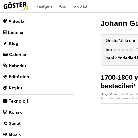
Rastgele
Ara
Takip Et
📹 Videolar
Johann Go
☑️ Listeler
Göster'deki öne 
🪶 Blog
5/5
★★★★★
· 
🖼️ Galeriler
Yeni gönderileri
🗞️ Haberler
1700-1800 y
🌟 Editörden
bestecileri’
🌍 Keşfet
Blog
Video
🎺 Müzik

Ann Valentine
Anna Amal
📟 Teknoloji
Anthony Philip Heinrich
A
Carl Heinrich Graun
Carl
Catherina Cibbini-Kozeluc
🤣 Komik
Daniel Auber
Dmytro Bort
Elisabetta De Gambarini
Ferdinando Paer
Fernan
🎨 Sanat
Franz Nikolaus Novotny
Georg Reutter
Gertrude 
🎺 Müzik
Giuseppe Antonio Capuzz