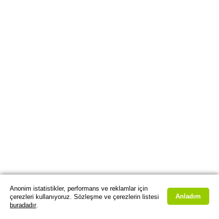
Anonim istatistikler, performans ve reklamlar için
Anladım
çerezleri kullanıyoruz. Sözleşme ve çerezlerin listesi
buradadır
.