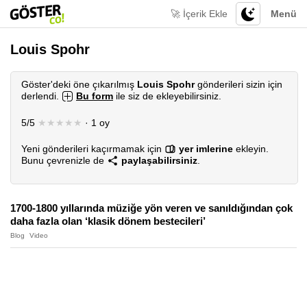
🚀 İçerik Ekle
Menü
Louis Spohr
Göster'deki öne çıkarılmış
Louis Spohr
gönderileri sizin için
derlendi.
Bu form
ile siz de ekleyebilirsiniz.
5/5
★★★★★
· 1 oy
Yeni gönderileri kaçırmamak için
yer imlerine
ekleyin.
Bunu çevrenizle de
paylaşabilirsiniz
.
1700-1800 yıllarında müziğe yön veren ve sanıldığından çok
daha fazla olan ‘klasik dönem bestecileri’
Blog
Video