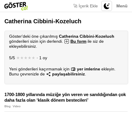
🚀 İçerik Ekle
Menü
Catherina Cibbini-Kozeluch
Göster'deki öne çıkarılmış
Catherina Cibbini-Kozeluch
gönderileri sizin için derlendi.
Bu form
ile siz de
ekleyebilirsiniz.
5/5
★★★★★
· 1 oy
Yeni gönderileri kaçırmamak için
yer imlerine
ekleyin.
Bunu çevrenizle de
paylaşabilirsiniz
.
1700-1800 yıllarında müziğe yön veren ve sanıldığından çok
daha fazla olan ‘klasik dönem bestecileri’
Blog
Video