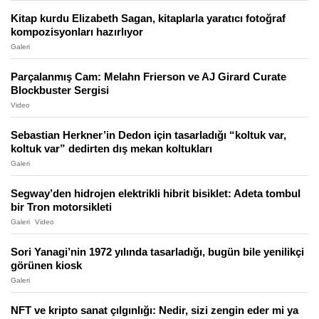
Kitap kurdu Elizabeth Sagan, kitaplarla yaratıcı fotoğraf
kompozisyonları hazırlıyor
Galeri
Parçalanmış Cam: Melahn Frierson ve AJ Girard Curate
Blockbuster Sergisi
Video
Sebastian Herkner’in Dedon için tasarladığı “koltuk var,
koltuk var” dedirten dış mekan koltukları
Galeri
Segway’den hidrojen elektrikli hibrit bisiklet: Adeta tombul
bir Tron motorsikleti
Galeri
Video
Sori Yanagi’nin 1972 yılında tasarladığı, bugün bile yenilikçi
görünen kiosk
Galeri
NFT ve kripto sanat çılgınlığı: Nedir, sizi zengin eder mi ya