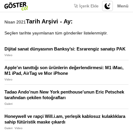
🚀 İçerik Ekle
Menü
Tarih Arşivi - Ay:
Nisan 2021
Seçilen tarihte yayımlanan tüm gönderiler listelenmiştir.
Dijital sanat dünyasının Banksy’si: Esrarengiz sanatçı PAK
Video
Apple’ın tanıttığı son ürünlerin değerlendirmesi: M1 iMac,
M1 iPad, AirTag ve Mor iPhone
Video
Tadao Ando’nun New York penthouse’unun Eric Petschek
tarafından çekilen fotoğrafları
Galeri
Honeywell ve rapçi Will.i.am, yerleşik kablosuz kulaklıklara
sahip fütüristik maske çıkardı
Galeri
Video