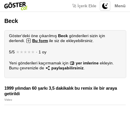
🚀 İçerik Ekle
Menü
Beck
Göster'deki öne çıkarılmış
Beck
gönderileri sizin için
derlendi.
Bu form
ile siz de ekleyebilirsiniz.
5/5
★★★★★
· 1 oy
Yeni gönderileri kaçırmamak için
yer imlerine
ekleyin.
Bunu çevrenizle de
paylaşabilirsiniz
.
1999 yılından 60 şarkı 3,5 dakikalık bu remix ile bir araya
getirildi
Video