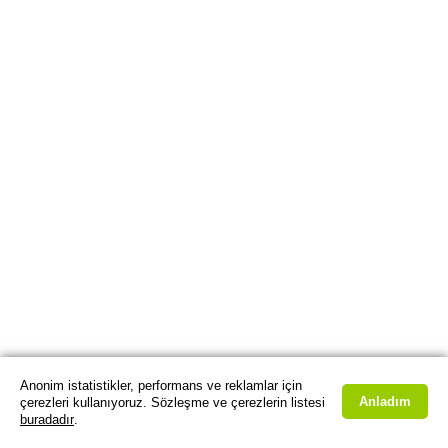
Anonim istatistikler, performans ve reklamlar için
Anladım
çerezleri kullanıyoruz. Sözleşme ve çerezlerin listesi
buradadır
.