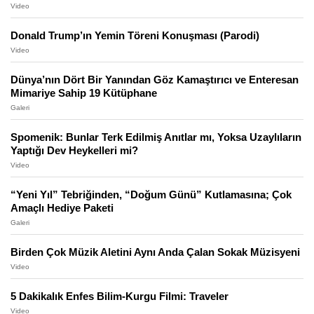
Video
Donald Trump’ın Yemin Töreni Konuşması (Parodi)
Video
Dünya’nın Dört Bir Yanından Göz Kamaştırıcı ve Enteresan
Mimariye Sahip 19 Kütüphane
Galeri
Spomenik: Bunlar Terk Edilmiş Anıtlar mı, Yoksa Uzaylıların
Yaptığı Dev Heykelleri mi?
Video
“Yeni Yıl” Tebriğinden, “Doğum Günü” Kutlamasına; Çok
Amaçlı Hediye Paketi
Galeri
Birden Çok Müzik Aletini Aynı Anda Çalan Sokak Müzisyeni
Video
5 Dakikalık Enfes Bilim-Kurgu Filmi: Traveler
Video