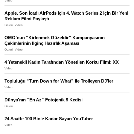
Video
Apple, Son İcadı AirPods için 4, Watch Series 2 için Bir Yeni
Reklam Filmi Paylaştı
Galeri
Video
OMO’nun “Kirlenmek Güzeldir” Kampanyasının
Çekimlerinin İlginç Hazırlık Aşaması
Galeri
Video
4 Yetenekli Kadın Tarafından Yönetilen Korku Filmi: XX
Video
Topluluğu “Turn Down for What” ile Trolleyen DJ’ler
Video
Dünya’nın “En Az” Fotojenik 9 Kedisi
Galeri
24 Saatte 100 Bin’e Kadar Sayan YouTuber
Video