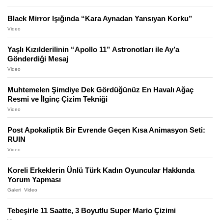
Black Mirror Işığında “Kara Aynadan Yansıyan Korku”
Video
Yaşlı Kızılderilinin “Apollo 11” Astronotları ile Ay’a
Gönderdiği Mesaj
Video
Muhtemelen Şimdiye Dek Gördüğünüz En Havalı Ağaç
Resmi ve İlginç Çizim Tekniği
Video
Post Apokaliptik Bir Evrende Geçen Kısa Animasyon Seti:
RUIN
Video
Koreli Erkeklerin Ünlü Türk Kadın Oyuncular Hakkında
Yorum Yapması
Galeri
Video
Tebeşirle 11 Saatte, 3 Boyutlu Super Mario Çizimi