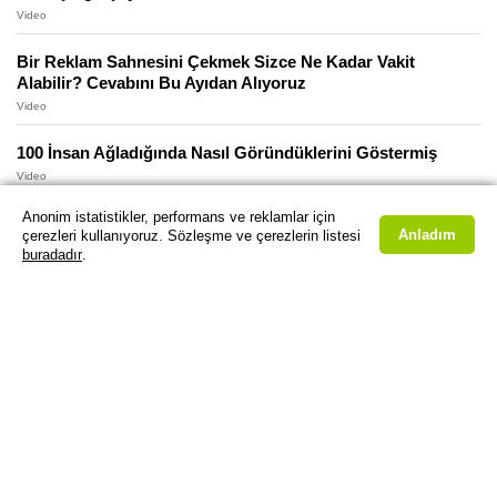
Video
Bir Reklam Sahnesini Çekmek Sizce Ne Kadar Vakit
Alabilir? Cevabını Bu Ayıdan Alıyoruz
Video
100 İnsan Ağladığında Nasıl Göründüklerini Göstermiş
Video
Anonim istatistikler, performans ve reklamlar için
Sia’nın Never Give Up için Hazırladığı Şarkı Sözü Videosu
Anladım
çerezleri kullanıyoruz. Sözleşme ve çerezlerin listesi
Biraz İç Ürpertiyor
buradadır
.
Video
53 Filmden Kesilen Sahnelerle: “Herkes Bruce’u Öldürmek
İstiyor”
Video
Bir Öğrencinin Adidas için Hazırladığı, Adidas’ın ise
“Reddettiği Reklam” Viral Oldu
Video
Rehber Köpeğe GoPro Takan Görme Engelli Adam, Seyahat