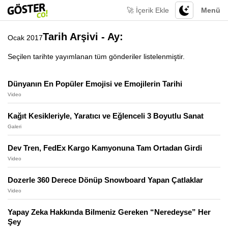
🚀 İçerik Ekle
Menü
Tarih Arşivi - Ay:
Ocak 2017
Seçilen tarihte yayımlanan tüm gönderiler listelenmiştir.
Dünyanın En Popüler Emojisi ve Emojilerin Tarihi
Video
Kağıt Kesikleriyle, Yaratıcı ve Eğlenceli 3 Boyutlu Sanat
Galeri
Dev Tren, FedEx Kargo Kamyonuna Tam Ortadan Girdi
Video
Dozerle 360 Derece Dönüp Snowboard Yapan Çatlaklar
Video
Yapay Zeka Hakkında Bilmeniz Gereken “Neredeyse” Her
Şey