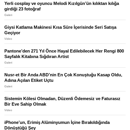
Yerli cosplay ve oyuncu Melodi Kızılgün’ün kılıktan kılığa
girdiği 23 fotoğraf
Galeri
Giysi Katlama Makinesi Kısa Süre İçerisinde Seri Satışa
Geçiyor
Video
Pantone’den 271 Yıl Önce Hayal Edilebilecek Her Rengi 800
Sayfalık Kitabına Sığdıran Artist
Galeri
Nusr-et Bir Anda ABD’nin En Çok Konuştuğu Kasap Oldu,
Adına Açılan Etiket Uçtu
Galeri
Sistemin Kölesi Olmadan, Düzenli Ödemesiz ve Faturasız
Bir Eve Sahip Olmak
Video
iPhone’un, Erimiş Alüminyumun İçine Bırakıldığında
Dönüştüğü Şey