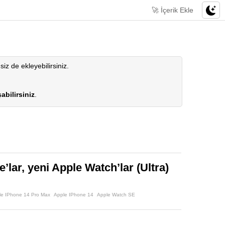
🚀 İçerik Ekle
 siz de ekleyebilirsiniz.
abilirsiniz
.
e’lar, yeni Apple Watch’lar (Ultra)
le IPhone 14 Pro Max
Apple IPhone 14
Apple Watch SE