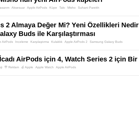
asarım
Aksesuar
Apple AirPods
Küpe
Takı
Misho
Suhani Parekh
s 2 Almaya Değer Mi? Yeni Özellikleri Nedi
axy Buds ile Karşılaştırması
e AirPods
Inceleme
Karşılaştırma
Kulaklık
Apple AirPods 2
Samsung Galaxy Buds
İcadı AirPods için 4, Watch Series 2 için Bi
ji
🪧 Reklam
🍏 Apple
Apple Watch
Apple AirPods