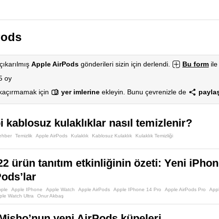
Pods
çıkarılmış
Apple AirPods
gönderileri sizin için derlendi.
Bu form
ile
5 oy
 kaçırmamak için
yer imlerine
ekleyin. Bunu çevrenizle de
paylaş
 kablosuz kulaklıklar nasıl temizlenir?
ehber
Temizlik
Apple AirPods
Kulaklık
Kablosuz Kulaklık
Kulaklık Temizliği
2 ürün tanıtım etkinliğinin özeti: Yeni iPhon
Pods’lar
pple
Apple IPhone
Apple Watch
Apple AirPods
Apple IPhone 14 Pro
Apple AirPods Pro
App
ple Watch Ultra
Onur Akbaş
isho’nun yeni AirPods küpeleri