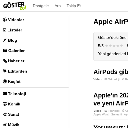
Rastgele
Ara
Takip Et
📹 Videolar
Apple Air
☑️ Listeler
Göster'deki öne 
🪶 Blog
5/5
★★★★★
· 
🖼️ Galeriler
Yeni gönderileri
🗞️ Haberler
AirPods gibi
🌟 Editörden
Video
📟 Teknoloji
🧭 R
🌍 Keşfet
📟 Teknoloji
Apple’ın 202
ve yeni Air
🤣 Komik
Video
📟 Teknoloji
🍏 A
🎨 Sanat
Apple Watch Series 8
Ap
🎺 Müzik
Yorumsuz: M