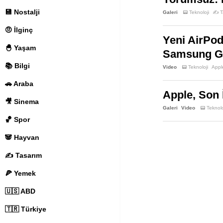
💾 Nostalji
Galeri
📟 Teknoloji
✍️ T
🤨 İlginç
Yeni AirPod
🐣 Yaşam
Samsung Gal
📚 Bilgi
Video
📟 Teknoloji
Appl
🚗 Araba
Apple, Son 
🎥 Sinema
Galeri
Video
📟 Teknolo
🏀 Spor
🐼 Hayvan
✍️ Tasarım
🍕 Yemek
🇺🇸 ABD
🇹🇷 Türkiye