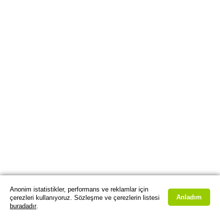
Anonim istatistikler, performans ve reklamlar için
Anladım
çerezleri kullanıyoruz. Sözleşme ve çerezlerin listesi
buradadır
.