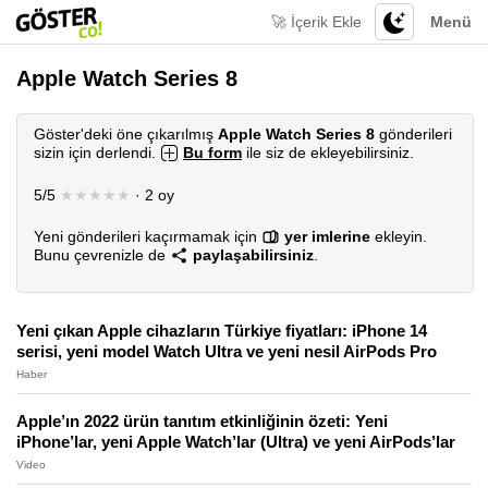
🚀 İçerik Ekle
Menü
Apple Watch Series 8
Göster'deki öne çıkarılmış
Apple Watch Series 8
gönderileri
sizin için derlendi.
Bu form
ile siz de ekleyebilirsiniz.
5/5
★★★★★
· 2 oy
Yeni gönderileri kaçırmamak için
yer imlerine
ekleyin.
Bunu çevrenizle de
paylaşabilirsiniz
.
Yeni çıkan Apple cihazların Türkiye fiyatları: iPhone 14
serisi, yeni model Watch Ultra ve yeni nesil AirPods Pro
Haber
Apple’ın 2022 ürün tanıtım etkinliğinin özeti: Yeni
iPhone’lar, yeni Apple Watch’lar (Ultra) ve yeni AirPods’lar
Video