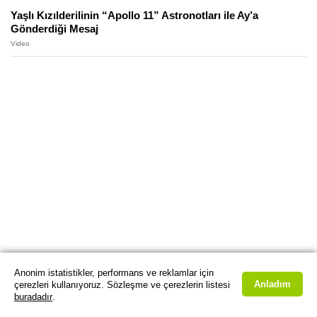
Yaşlı Kızılderilinin “Apollo 11” Astronotları ile Ay’a
Gönderdiği Mesaj
Video
Anonim istatistikler, performans ve reklamlar için
Anladım
çerezleri kullanıyoruz. Sözleşme ve çerezlerin listesi
buradadır
.