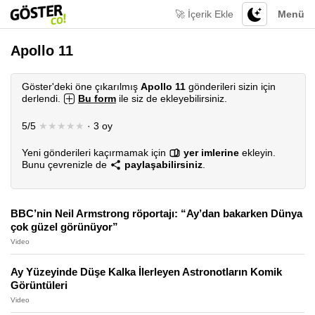
🚀 İçerik Ekle
Menü
Apollo 11
Göster'deki öne çıkarılmış
Apollo 11
gönderileri sizin için
derlendi.
Bu form
ile siz de ekleyebilirsiniz.
5/5
★★★★★
· 3 oy
Yeni gönderileri kaçırmamak için
yer imlerine
ekleyin.
Bunu çevrenizle de
paylaşabilirsiniz
.
BBC’nin Neil Armstrong röportajı: “Ay’dan bakarken Dünya
çok güzel görünüyor”
Video
Ay Yüzeyinde Düşe Kalka İlerleyen Astronotların Komik
Görüntüleri
Video