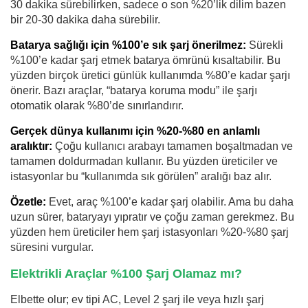
30 dakika sürebilirken, sadece o son %20’lik dilim bazen
bir 20-30 dakika daha sürebilir.
Batarya sağlığı için %100’e sık şarj önerilmez:
Sürekli
%100’e kadar şarj etmek batarya ömrünü kısaltabilir. Bu
yüzden birçok üretici günlük kullanımda %80’e kadar şarjı
önerir. Bazı araçlar, “batarya koruma modu” ile şarjı
otomatik olarak %80’de sınırlandırır.
Gerçek dünya kullanımı için %20-%80 en anlamlı
aralıktır:
Çoğu kullanıcı arabayı tamamen boşaltmadan ve
tamamen doldurmadan kullanır. Bu yüzden üreticiler ve
istasyonlar bu “kullanımda sık görülen” aralığı baz alır.
Özetle:
Evet, araç %100’e kadar şarj olabilir. Ama bu daha
uzun sürer, bataryayı yıpratır ve çoğu zaman gerekmez. Bu
yüzden hem üreticiler hem şarj istasyonları %20-%80 şarj
süresini vurgular.
Elektrikli Araçlar %100 Şarj Olamaz mı?
Elbette olur; ev tipi AC, Level 2 şarj ile veya hızlı şarj