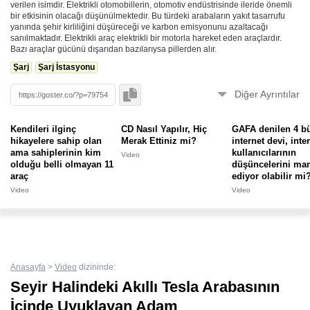
verilen isimdir. Elektrikli otomobillerin, otomotiv endüstrisinde ileride önemli
bir etkisinin olacağı düşünülmektedir. Bu türdeki arabaların yakıt tasarrufu
yanında şehir kirliliğini düşüreceği ve karbon emisyonunu azaltacağı
sanılmaktadır. Elektrikli araç elektrikli bir motorla hareket eden araçlardır.
Bazı araçlar gücünü dışarıdan bazılarıysa pillerden alır.
Şarj
Şarj İstasyonu
Diğer Ayrıntılar
🚀
Bu form
ile oturum açmadan eklendi.
Kendileri ilginç
CD Nasıl Yapılır, Hiç
GAFA denilen 4 b
hikayelere sahip olan
Merak Ettiniz mi?
internet devi, inte
Bu Gönderiyi Raporla
ama sahiplerinin kim
kullanıcılarının
Video
Hata veya kötüye kullanım varsa bize bildirin.
olduğu belli olmayan 11
düşüncelerini ma
araç
ediyor olabilir mi
Göster'de bunun gibi binlerce içerik bulunmaktadır. Yenilerini kaçırmamak için
Video
Video
butonuna basarak
yer imlerine
veya mobil cihazınızın ana ekranına
uygulama
gibi
ekleyebilirsiniz.
Anasayfa
>
Video
dizininde:
Seyir Halindeki Akıllı Tesla Arabasının
İçinde Uyuklayan Adam