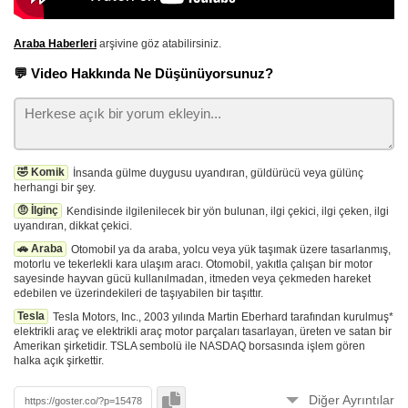
Araba Haberleri
arşivine göz atabilirsiniz.
💬 Video Hakkında Ne Düşünüyorsunuz?
🤣 Komik
İnsanda gülme duygusu uyandıran, güldürücü veya gülünç
herhangi bir şey.
🤨 İlginç
Kendisinde ilgilenilecek bir yön bulunan, ilgi çekici, ilgi çeken, ilgi
uyandıran, dikkat çekici.
🚗 Araba
Otomobil ya da araba, yolcu veya yük taşımak üzere tasarlanmış,
motorlu ve tekerlekli kara ulaşım aracı. Otomobil, yakıtla çalışan bir motor
sayesinde hayvan gücü kullanılmadan, itmeden veya çekmeden hareket
edebilen ve üzerindekileri de taşıyabilen bir taşıttır.
Tesla
Tesla Motors, Inc., 2003 yılında Martin Eberhard tarafından kurulmuş*
elektrikli araç ve elektrikli araç motor parçaları tasarlayan, üreten ve satan bir
Amerikan şirketidir. TSLA sembolü ile NASDAQ borsasında işlem gören
halka açık şirkettir.
Diğer Ayrıntılar