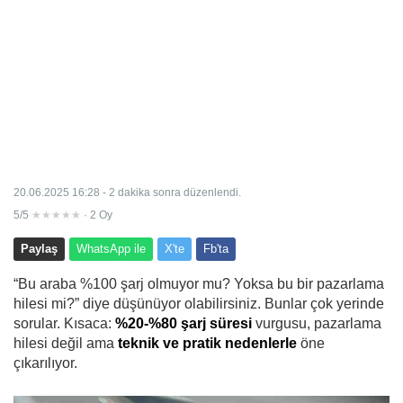
20.06.2025 16:28 - 2 dakika sonra düzenlendi.
5/5
★★★★★
· 2 Oy
Paylaş
WhatsApp ile
X'te
Fb'ta
“Bu araba %100 şarj olmuyor mu? Yoksa bu bir pazarlama
hilesi mi?” diye düşünüyor olabilirsiniz. Bunlar çok yerinde
sorular. Kısaca:
%20-%80 şarj süresi
vurgusu, pazarlama
hilesi değil ama
teknik ve pratik nedenlerle
öne
çıkarılıyor.