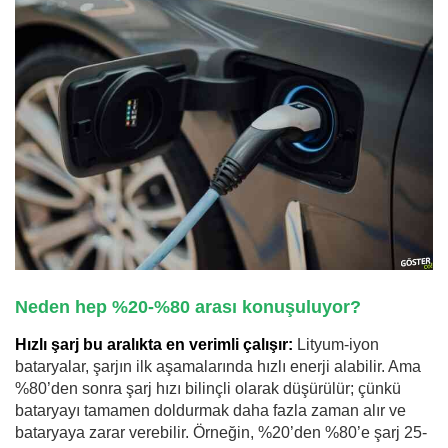
Neden hep %20-%80 arası konuşuluyor?
Hızlı şarj bu aralıkta en verimli çalışır:
Lityum-iyon
bataryalar, şarjın ilk aşamalarında hızlı enerji alabilir. Ama
%80’den sonra şarj hızı bilinçli olarak düşürülür; çünkü
bataryayı tamamen doldurmak daha fazla zaman alır ve
bataryaya zarar verebilir. Örneğin, %20’den %80’e şarj 25-