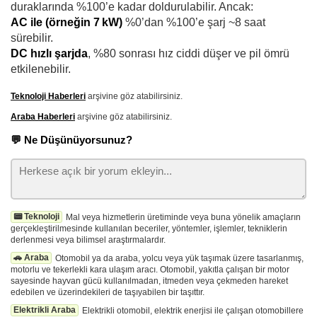
duraklarında %100’e kadar doldurulabilir. Ancak:
AC ile (örneğin 7 kW)
%0’dan %100’e şarj ~8 saat
sürebilir.
DC hızlı şarjda
, %80 sonrası hız ciddi düşer ve pil ömrü
etkilenebilir.
Teknoloji Haberleri
arşivine göz atabilirsiniz.
Araba Haberleri
arşivine göz atabilirsiniz.
💬 Ne Düşünüyorsunuz?
📟 Teknoloji
Mal veya hizmetlerin üretiminde veya buna yönelik amaçların
gerçekleştirilmesinde kullanılan beceriler, yöntemler, işlemler, tekniklerin
derlenmesi veya bilimsel araştırmalardır.
🚗 Araba
Otomobil ya da araba, yolcu veya yük taşımak üzere tasarlanmış,
motorlu ve tekerlekli kara ulaşım aracı. Otomobil, yakıtla çalışan bir motor
sayesinde hayvan gücü kullanılmadan, itmeden veya çekmeden hareket
edebilen ve üzerindekileri de taşıyabilen bir taşıttır.
Elektrikli Araba
Elektrikli otomobil, elektrik enerjisi ile çalışan otomobillere