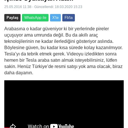
25.05.2016 11:38 - Güncellendi: 18.03.2020 15:23
Paylaş
WhatsApp ile
X'te
Fb'ta
Arabasına o kadar güveniyor ki bir yerlerinde pireler
uçuşuyor ama umrunda değil. Bu da akıllı araç
teknolojilerinin ne kadar ilerlediğini gösteriyor aslında.
Böylesine güven, bu kadar kısa sürede kolay kazanılmıyor.
Tesla’yı da tebrik etmek gerek. Videoyu izledikten sonra
hemen bir Tesla araba satın almak isteyebilirsiniz, lütfen
sakin. Henüz Türkiye’de resmi satışı yok ama olacak, biraz
daha dayanın.