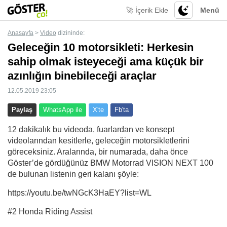
🚀 İçerik Ekle
Menü
Anasayfa
>
Video
dizininde:
Geleceğin 10 motorsikleti: Herkesin
sahip olmak isteyeceği ama küçük bir
azınlığın binebileceği araçlar
12.05.2019 23:05
Paylaş
WhatsApp ile
X'te
Fb'ta
12 dakikalık bu videoda, fuarlardan ve konsept
videolarından kesitlerle, geleceğin motorsikletlerini
göreceksiniz. Aralarında, bir numarada, daha önce
Göster’de gördüğünüz BMW Motorrad VISION NEXT 100
de bulunan listenin geri kalanı şöyle:
https://youtu.be/twNGcK3HaEY?list=WL
#2 Honda Riding Assist