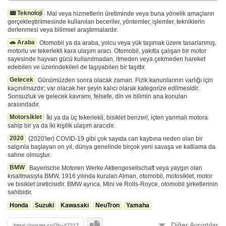
📟 Teknoloji
Mal veya hizmetlerin üretiminde veya buna yönelik amaçların
gerçekleştirilmesinde kullanılan beceriler, yöntemler, işlemler, tekniklerin
derlenmesi veya bilimsel araştırmalardır.
🚗 Araba
Otomobil ya da araba, yolcu veya yük taşımak üzere tasarlanmış,
motorlu ve tekerlekli kara ulaşım aracı. Otomobil, yakıtla çalışan bir motor
sayesinde hayvan gücü kullanılmadan, itmeden veya çekmeden hareket
edebilen ve üzerindekileri de taşıyabilen bir taşıttır.
Gelecek
Günümüzden sonra olacak zaman. Fizik kanunlarının varlığı için
kaçınılmazdır; var olacak her şeyin kalıcı olarak kategorize edilmesidir.
Sonsuzluk ve gelecek kavramı, felsefe, din ve bilimin ana konuları
arasındadır.
Motorsiklet
İki ya da üç tekerlekli, bisiklet benzeri, içten yanmalı motora
sahip bir ya da iki kişilik ulaşım aracıdır.
2020
(2020'ler) COVID-19 gibi çok sayıda can kaybına neden olan bir
salgınla başlayan on yıl, dünya genelinde birçok yeni savaşa ve katliama da
sahne olmuştur.
BMW
Bayerische Motoren Werke Aktiengesellschaft veya yaygın olan
kısaltmasıyla BMW, 1916 yılında kurulan Alman, otomobil, motosiklet, motor
ve bisiklet üreticisidir. BMW ayrıca, Mini ve Rolls-Royce, otomobil şirketlerinin
sahibidir.
Honda
Suzuki
Kawasaki
NeuTron
Yamaha
Diğer Ayrıntılar