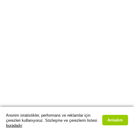
Anonim istatistikler, performans ve reklamlar için
Anladım
çerezleri kullanıyoruz. Sözleşme ve çerezlerin listesi
buradadır
.