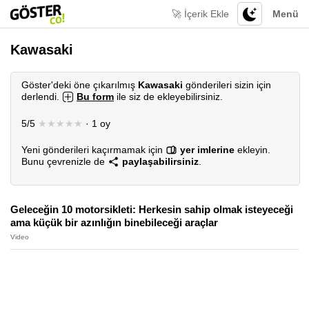
🚀 İçerik Ekle
Menü
Kawasaki
Göster'deki öne çıkarılmış
Kawasaki
gönderileri sizin için
derlendi.
Bu form
ile siz de ekleyebilirsiniz.
5/5
★★★★★
· 1 oy
Yeni gönderileri kaçırmamak için
yer imlerine
ekleyin.
Bunu çevrenizle de
paylaşabilirsiniz
.
Geleceğin 10 motorsikleti: Herkesin sahip olmak isteyeceği
ama küçük bir azınlığın binebileceği araçlar
Video