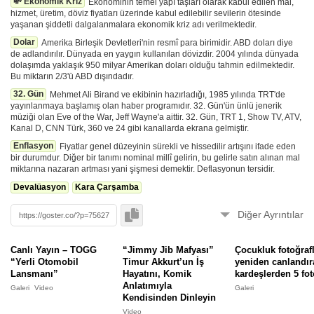
💸 Ekonomik Kriz
Ekonominin temel yapı taşları olarak kabul edilen mal,
hizmet, üretim, döviz fiyatları üzerinde kabul edilebilir sevilerin ötesinde
yaşanan şiddetli dalgalanmalara ekonomik kriz adı verilmektedir.
Dolar
Amerika Birleşik Devletleri'nin resmî para birimidir. ABD doları diye
de adlandırılır. Dünyada en yaygın kullanılan dövizdir. 2004 yılında dünyada
dolaşımda yaklaşık 950 milyar Amerikan doları olduğu tahmin edilmektedir.
Bu miktarın 2/3'ü ABD dışındadır.
32. Gün
Mehmet Ali Birand ve ekibinin hazırladığı, 1985 yılında TRT'de
yayınlanmaya başlamış olan haber programıdır. 32. Gün'ün ünlü jenerik
müziği olan Eve of the War, Jeff Wayne'a aittir. 32. Gün, TRT 1, Show TV, ATV,
Kanal D, CNN Türk, 360 ve 24 gibi kanallarda ekrana gelmiştir.
Enflasyon
Fiyatlar genel düzeyinin sürekli ve hissedilir artışını ifade eden
bir durumdur. Diğer bir tanımı nominal millî gelirin, bu gelirle satın alınan mal
miktarına nazaran artması yani şişmesi demektir. Deflasyonun tersidir.
Devalüasyon
Kara Çarşamba
Diğer Ayrıntılar
Videolar sunucularımıza çekilmez, yükleyen tarafından silinip, gizlenebilir.
Görüntüleyemiyorsanız
bildirin
. ⚠️
Canlı Yayın – TOGG
“Jimmy Jib Mafyası”
Çocukluk fotoğrafl
“Yerli Otomobil
Timur Akkurt’un İş
yeniden canlandır
Lansmanı”
Hayatını, Komik
kardeşlerden 5 fot
🚀
Bu form
ile oturum açmadan eklendi.
Anlatımıyla
Galeri
Video
Galeri
Kendisinden Dinleyin
Bu Gönderiyi Raporla
Video