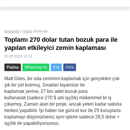
Hata veya kötüye kullanım varsa bize bildirin.
Göster'de bunun gibi binlerce içerik bulunmaktadır. Yenilerini kaçırmamak için
butonuna basarak
yer imlerine
veya mobil cihazınızın ana ekranına
uygulama
gibi
ekleyebilirsiniz.
Anasayfa
>
Video
dizininde:
Toplamı 270 dolar tutan bozuk para ile
yapılan etkileyici zemin kaplaması
01.05.2019 12:14
Paylaş
WhatsApp ile
X'te
Fb'ta
Matt Giles, bir oda zeminini kaplamak için gerçekten çok
şık bir yol bulmuş. Sıradan fayanslar ile
kaplamak yerine, 27 bin adet bozuk para
kullanarak (sadece 270 $ artı işçilik) mükemmel bi iş
çıkarmış. Zaman alan bir proje, ancak yeteri kadar sabırla
herkes yapabilir. İyi haber ise güncel kur ile 25 kuruşlarla
kaplamayı düşünürseniz aynı işlemi sadece 28,5 dolar +
işçilik ile yapabiliyorsunuz.