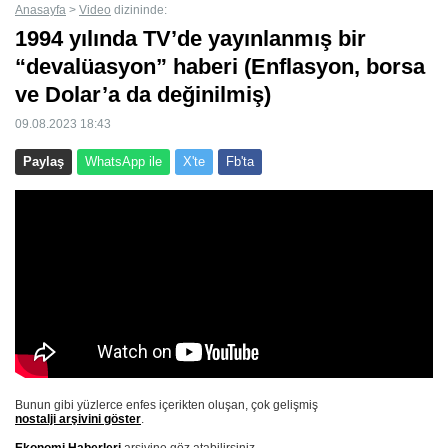
Anasayfa
>
Video
dizininde:
1994 yılında TV’de yayınlanmış bir
“devalüasyon” haberi (Enflasyon, borsa
ve Dolar’a da değinilmiş)
09.08.2023 18:43
Paylaş
WhatsApp ile
X'te
Fb'ta
Bunun gibi yüzlerce enfes içerikten oluşan, çok gelişmiş
nostalji arşivini göster
.