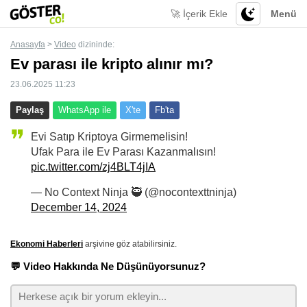
🚀 İçerik Ekle
Menü
Anasayfa
>
Video
dizininde:
Ev parası ile kripto alınır mı?
23.06.2025 11:23
Paylaş
WhatsApp ile
X'te
Fb'ta
Evi Satıp Kriptoya Girmemelisin!
Ufak Para ile Ev Parası Kazanmalısın!
pic.twitter.com/zj4BLT4jIA
— No Context Ninja 🥷 (@nocontexttninja)
December 14, 2024
Ekonomi Haberleri
arşivine göz atabilirsiniz.
💬 Video Hakkında Ne Düşünüyorsunuz?