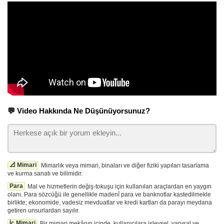
💬 Video Hakkında Ne Düşünüyorsunuz?
📐 Mimari
Mimarlık veya mimari, binaları ve diğer fiziki yapıları tasarlama
ve kurma sanatı ve bilimidir.
Para
Mal ve hizmetlerin değiş-tokuşu için kullanılan araçlardan en yaygın
olanı. Para sözcüğü ile genellikle madenî para ve banknotlar kastedilmekle
birlikte; ekonomide, vadesiz mevduatlar ve kredi kartları da parayı meydana
getiren unsurlardan sayılır.
İç Mimari
Bir mimari mekânın içinde, kullanıcılara işlevsel, yapısal ve