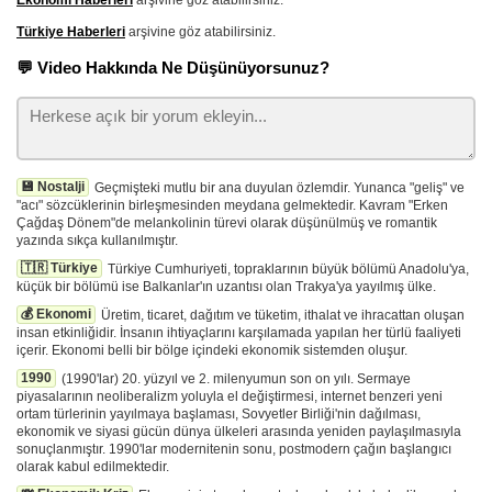
Ekonomi Haberleri
arşivine göz atabilirsiniz.
Türkiye Haberleri
arşivine göz atabilirsiniz.
💬 Video Hakkında Ne Düşünüyorsunuz?
💾 Nostalji
Geçmişteki mutlu bir ana duyulan özlemdir. Yunanca "geliş" ve
"acı" sözcüklerinin birleşmesinden meydana gelmektedir. Kavram "Erken
Çağdaş Dönem"de melankolinin türevi olarak düşünülmüş ve romantik
yazında sıkça kullanılmıştır.
🇹🇷 Türkiye
Türkiye Cumhuriyeti, topraklarının büyük bölümü Anadolu'ya,
küçük bir bölümü ise Balkanlar'ın uzantısı olan Trakya'ya yayılmış ülke.
💰 Ekonomi
Üretim, ticaret, dağıtım ve tüketim, ithalat ve ihracattan oluşan
insan etkinliğidir. İnsanın ihtiyaçlarını karşılamada yapılan her türlü faaliyeti
içerir. Ekonomi belli bir bölge içindeki ekonomik sistemden oluşur.
1990
(1990'lar) 20. yüzyıl ve 2. milenyumun son on yılı. Sermaye
piyasalarının neoliberalizm yoluyla el değiştirmesi, internet benzeri yeni
ortam türlerinin yayılmaya başlaması, Sovyetler Birliği'nin dağılması,
ekonomik ve siyasi gücün dünya ülkeleri arasında yeniden paylaşılmasıyla
sonuçlanmıştır. 1990'lar modernitenin sonu, postmodern çağın başlangıcı
olarak kabul edilmektedir.