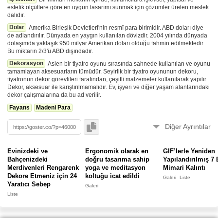
estetik ölçütlere göre en uygun tasarımı sunmak için çözümler üreten meslek
dalıdır.
Dolar
Amerika Birleşik Devletleri'nin resmî para birimidir. ABD doları diye
de adlandırılır. Dünyada en yaygın kullanılan dövizdir. 2004 yılında dünyada
dolaşımda yaklaşık 950 milyar Amerikan doları olduğu tahmin edilmektedir.
Bu miktarın 2/3'ü ABD dışındadır.
Dekorasyon
Aslen bir tiyatro oyunu sırasında sahnede kullanılan ve oyunu
tamamlayan aksesuarların tümüdür. Seyirlik bir tiyatro oyununun dekoru,
tiyatronun dekor görevlileri tarafından, çeşitli malzemeler kullanılarak yapılır.
Dekor, aksesuar ile karıştırılmamalıdır. Ev, işyeri ve diğer yaşam alanlarındaki
dekor çalışmalarına da bu ad verilir.
Fayans
Madeni Para
Diğer Ayrıntılar
Videolar sunucularımıza çekilmez, yükleyen tarafından silinip, gizlenebilir.
Görüntüleyemiyorsanız
bildirin
. ⚠️
Evinizdeki ve
Ergonomik olarak en
GIF’lerle Yeniden
Bahçenizdeki
doğru tasarıma sahip
Yapılandırılmış 7 
Merdivenleri Rengarenk
yoga ve meditasyon
Mimari Kalıntı
🚀
Bu form
ile oturum açmadan eklendi.
Dekore Etmeniz için 24
koltuğu icat edildi
Galeri
Liste
Yaratıcı Sebep
Galeri
Bu Gönderiyi Raporla
Liste
Hata veya kötüye kullanım varsa bize bildirin.
Göster'de bunun gibi binlerce içerik bulunmaktadır. Yenilerini kaçırmamak için