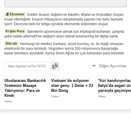
💰 Ekonomi
Üretim, ticaret, dağıtım ve tüketim, ithalat ve ihracattan oluşan
insan etkinliğidir. İnsanın ihtiyaçlarını karşılamada yapılan her türlü faaliyeti
içerir. Ekonomi belli bir bölge içindeki ekonomik sistemden oluşur.
Kripto Para
İşlemlerini güvenceye almak için kriptografi kullanan, çalışma
şekli nakite alternatif bir değişim aracı olarak tasarlanmış bir dijital varlık.
Bitcoin
Herhangi bir merkez bankası, resmi kuruluş, vs. ile ilişiği olmayan
elektronik bir para birimidir. Virgülden sonra 100-milyonuncu basamağa
kadar birimlere ayrılabilir. Ayrıca Derin Ağ'da en çok kullanılan para birimidir.
Diğer Ayrıntılar
Videolar sunucularımıza çekilmez, yükleyen tarafından silinip, gizlenebilir.
Görüntüleyemiyorsanız
bildirin
. ⚠️
Uluslararası Bankacılık
Vietnam’da milyoner
‘Sizi kandırıyorlar
Sistemini Masaya
olan genç: 1 Dolar = 23
İtalya’da asgari üc
Yatırıyoruz: Para ve
Bin Dong
yarısıyla geçiniyo
🚀
Bu form
ile oturum açmadan eklendi.
Kredi
Video
Video
Video
Bu Gönderiyi Raporla
Hata veya kötüye kullanım varsa bize bildirin.
Göster'de bunun gibi binlerce içerik bulunmaktadır. Yenilerini kaçırmamak için
butonuna basarak
yer imlerine
veya mobil cihazınızın ana ekranına
uygulama
gibi
ekleyebilirsiniz.