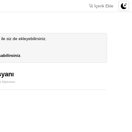
🚀 İçerik Ekle
ile siz de ekleyebilirsiniz.
abilirsiniz
.
syanı
s Diploması