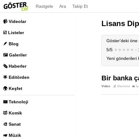
Rastgele
Ara
Takip Et
📹 Videolar
Lisans Di
☑️ Listeler
Göster'deki öne 
🪶 Blog
5/5
★★★★★
· 
🖼️ Galeriler
Yeni gönderileri
🗞️ Haberler
Bir banka ç
🌟 Editörden
Video
💰 Ekonomi
💼 İ
🌍 Keşfet
📟 Teknoloji
🤣 Komik
🎨 Sanat
🎺 Müzik