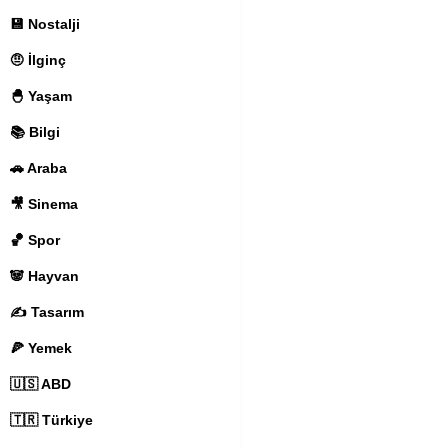
💾 Nostalji
🤨 İlginç
🐣 Yaşam
📚 Bilgi
🚗 Araba
🎥 Sinema
🏀 Spor
🐼 Hayvan
✍️ Tasarım
🍕 Yemek
🇺🇸 ABD
🇹🇷 Türkiye