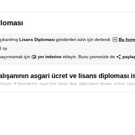
ploması
çıkarılmış
Lisans Diploması
gönderileri sizin için derlendi.
Bu form
1 oy
 kaçırmamak için
yer imlerine
ekleyin. Bunu çevrenizle de
paylaş
alışanının asgari ücret ve lisans diploması i
ş Dünyası
💸 Ekonomik Kriz
Asgari Ücret
Banka
Maaş
Eğitim Sistemi
Bankacı
İş Gücü
Lisan