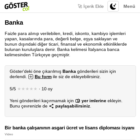
🚀 İçerik Ekle
Menü
Banka
Faizle para alınıp verilebilen, kredi, iskonto, kambiyo işlemleri
yapan, kasalarında para, değerli belge, eşya saklayan ve
bunun dışındaki diğer ticari, finansal ve ekonomik etkinliklerde
bulunan kuruluşlara denir. Banka kelimesi İtalyanca banca
kelimesinden Türkçeye geçmiştir.
Göster'deki öne çıkarılmış
Banka
gönderileri sizin için
derlendi.
Bu form
ile siz de ekleyebilirsiniz.
5/5
★★★★★
· 10 oy
Yeni gönderileri kaçırmamak için
yer imlerine
ekleyin.
Bunu çevrenizle de
paylaşabilirsiniz
.
Bir banka çalışanının asgari ücret ve lisans diploması isyanı
Video