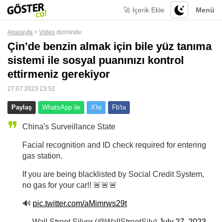
🚀 İçerik Ekle
Menü
Anasayfa
>
Video
dizininde:
Çin’de benzin almak için bile yüz tanıma
sistemi ile sosyal puanınızı kontrol
ettirmeniz gerekiyor
27.07.2023 23:52
Paylaş
WhatsApp ile
X'te
Fb'ta
China's Surveillance State
Facial recognition and ID check required for entering
gas station.
If you are being blacklisted by Social Credit System,
no gas for your car!! 🚨🚨🚨
🔊
pic.twitter.com/aMimrws29t
— Wall Street Silver (@WallStreetSilv)
July 27, 2023