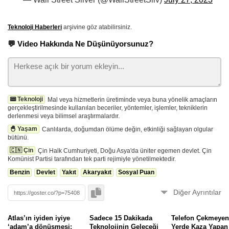
Teknoloji Haberleri
arşivine göz atabilirsiniz.
💬 Video Hakkında Ne Düşünüyorsunuz?
📟 Teknoloji
Mal veya hizmetlerin üretiminde veya buna yönelik amaçların
gerçekleştirilmesinde kullanılan beceriler, yöntemler, işlemler, tekniklerin
derlenmesi veya bilimsel araştırmalardır.
🐣 Yaşam
Canlılarda, doğumdan ölüme değin, etkinliği sağlayan olgular
bütünü.
🇨🇳 Çin
Çin Halk Cumhuriyeti, Doğu Asya'da üniter egemen devlet. Çin
Komünist Partisi tarafından tek parti rejimiyle yönetilmektedir.
Benzin
Devlet
Yakıt
Akaryakıt
Sosyal Puan
Diğer Ayrıntılar
Videolar sunucularımıza çekilmez, yükleyen tarafından silinip, gizlenebilir.
Görüntüleyemiyorsanız
bildirin
. ⚠️
Atlas’ın iyiden iyiye
Sadece 15 Dakikada
Telefon Çekmeyen
‘adam’a dönüşmesi:
Teknolojinin Geleceği
Yerde Kaza Yapan