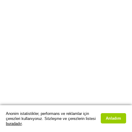
Anonim istatistikler, performans ve reklamlar için
Anladım
çerezleri kullanıyoruz. Sözleşme ve çerezlerin listesi
buradadır
.