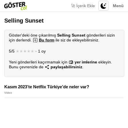
🚀 İçerik Ekle
Menü
Selling Sunset
Göster'deki öne çıkarılmış
Selling Sunset
gönderileri sizin
için derlendi.
Bu form
ile siz de ekleyebilirsiniz.
5/5
★★★★★
· 1 oy
Yeni gönderileri kaçırmamak için
yer imlerine
ekleyin.
Bunu çevrenizle de
paylaşabilirsiniz
.
Kasım 2023’te Netflix Türkiye’de neler var?
Video