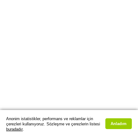
Anonim istatistikler, performans ve reklamlar için
Anladım
çerezleri kullanıyoruz. Sözleşme ve çerezlerin listesi
buradadır
.