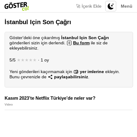
🚀 İçerik Ekle
Menü
İstanbul Için Son Çağrı
Göster'deki öne çıkarılmış
İstanbul Için Son Çağrı
gönderileri sizin için derlendi.
Bu form
ile siz de
ekleyebilirsiniz.
5/5
★★★★★
· 1 oy
Yeni gönderileri kaçırmamak için
yer imlerine
ekleyin.
Bunu çevrenizle de
paylaşabilirsiniz
.
Kasım 2023’te Netflix Türkiye’de neler var?
Video