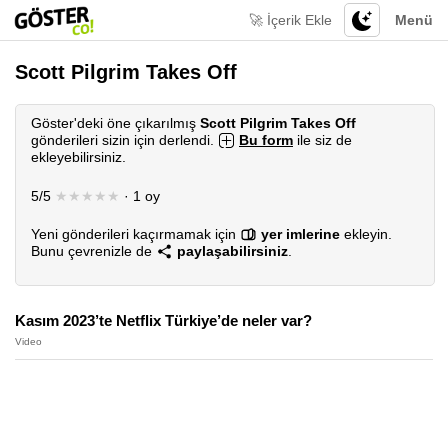
🚀 İçerik Ekle
Menü
Scott Pilgrim Takes Off
Göster'deki öne çıkarılmış
Scott Pilgrim Takes Off
gönderileri sizin için derlendi.
Bu form
ile siz de
ekleyebilirsiniz.
5/5
★★★★★
· 1 oy
Yeni gönderileri kaçırmamak için
yer imlerine
ekleyin.
Bunu çevrenizle de
paylaşabilirsiniz
.
Kasım 2023’te Netflix Türkiye’de neler var?
Video