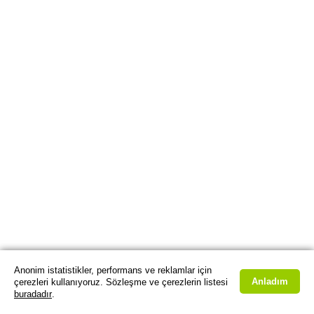
Anonim istatistikler, performans ve reklamlar için
Anladım
çerezleri kullanıyoruz. Sözleşme ve çerezlerin listesi
buradadır
.