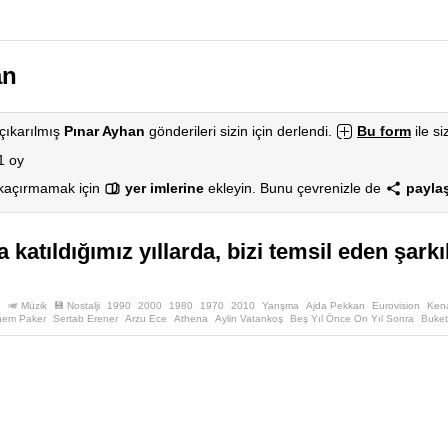
an
çıkarılmış
Pınar Ayhan
gönderileri sizin için derlendi.
Bu form
ile si
1 oy
 kaçırmamak için
yer imlerine
ekleyin. Bunu çevrenizle de
paylaş
 katıldığımız yıllarda, bizi temsil eden şark
🎺 Müzik
💾 Nostalji
1990
2000
1980
1970
2010
Yarışma
Ajda Pekkan
Eurovision
Ken
em Paker
Sertab Erener
Arzu Ece
Athena
Aylin Vatankoş
Beş Yıl Önce On Yıl Sonra
Buket
ips Ve Onlar
Lokomotif
Nazar
Neco
Onno Tunç
Öztürk Baybora
Pan
Pınar Ayhan
Reyhan S
sek Sadakat