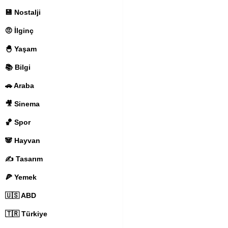
💾 Nostalji
🤨 İlginç
🐣 Yaşam
📚 Bilgi
🚗 Araba
🎥 Sinema
🏀 Spor
🐼 Hayvan
✍️ Tasarım
🍕 Yemek
🇺🇸 ABD
🇹🇷 Türkiye