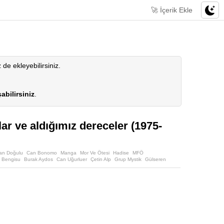
🚀 İçerik Ekle
z de ekleyebilirsiniz.
abilirsiniz
.
ılar ve aldığımız dereceler (1975-
an Doğulu
Can Bonomo
Manga
Mor Ve Ötesi
Hadise
MFÖ
 Bengisu
Burak Aydos
Can Uğurluer
Çetin Alp
Grup Mystik
Gülseren
oykarcı
Sedat Yüce
Semiha Yankı
Serter
Seyyal Taner
Sibel Tüzün