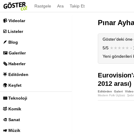
Rastgele
Ara
Takip Et
📹 Videolar
Pınar Ayh
☑️ Listeler
Göster'deki öne 
🪶 Blog
5/5
★★★★★
· 
🖼️ Galeriler
Yeni gönderileri
🗞️ Haberler
Eurovision’a
🌟 Editörden
2012 arası)
🌍 Keşfet
Editörden
Galeri
Video
Modern Folk Üçlüsü
Şebn
📟 Teknoloji
İzel Çeliköz
Kayahan
Kl
Tuba Önal
Tüzmen
Yük
🤣 Komik
🎨 Sanat
🎺 Müzik