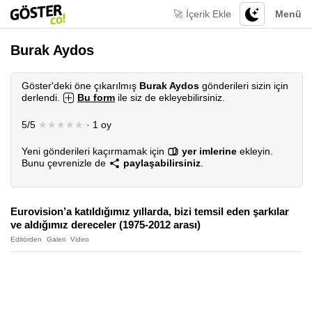
🚀 İçerik Ekle
Menü
Burak Aydos
Göster'deki öne çıkarılmış
Burak Aydos
gönderileri sizin için
derlendi.
Bu form
ile siz de ekleyebilirsiniz.
5/5
★★★★★
· 1 oy
Yeni gönderileri kaçırmamak için
yer imlerine
ekleyin.
Bunu çevrenizle de
paylaşabilirsiniz
.
Eurovision’a katıldığımız yıllarda, bizi temsil eden şarkılar
ve aldığımız dereceler (1975-2012 arası)
Editörden
Galeri
Video