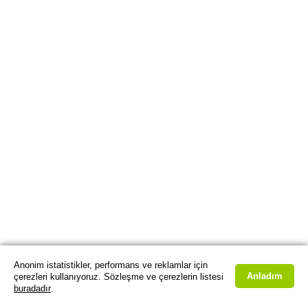
Anonim istatistikler, performans ve reklamlar için
Anladım
çerezleri kullanıyoruz. Sözleşme ve çerezlerin listesi
buradadır
.