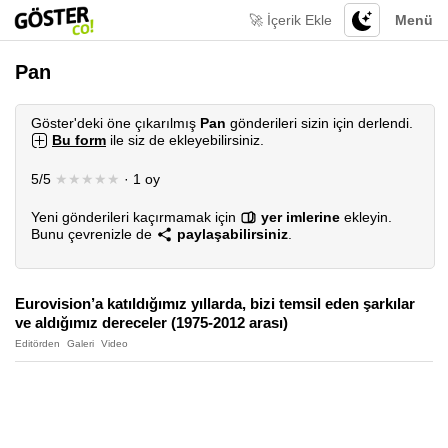
🚀 İçerik Ekle
Menü
Pan
Göster'deki öne çıkarılmış
Pan
gönderileri sizin için derlendi.
Bu form
ile siz de ekleyebilirsiniz.
5/5
★★★★★
· 1 oy
Yeni gönderileri kaçırmamak için
yer imlerine
ekleyin.
Bunu çevrenizle de
paylaşabilirsiniz
.
Eurovision’a katıldığımız yıllarda, bizi temsil eden şarkılar
ve aldığımız dereceler (1975-2012 arası)
Editörden
Galeri
Video