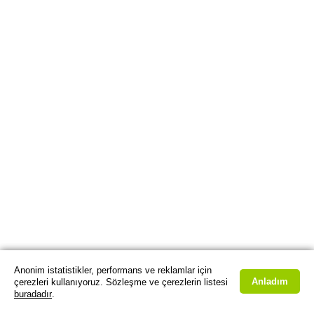
Anonim istatistikler, performans ve reklamlar için
Anladım
çerezleri kullanıyoruz. Sözleşme ve çerezlerin listesi
buradadır
.