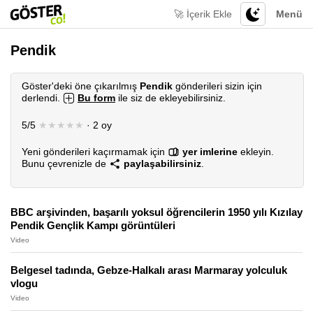
🚀 İçerik Ekle
Menü
Pendik
Göster'deki öne çıkarılmış
Pendik
gönderileri sizin için
derlendi.
Bu form
ile siz de ekleyebilirsiniz.
5/5
★★★★★
· 2 oy
Yeni gönderileri kaçırmamak için
yer imlerine
ekleyin.
Bunu çevrenizle de
paylaşabilirsiniz
.
BBC arşivinden, başarılı yoksul öğrencilerin 1950 yılı Kızılay
Pendik Gençlik Kampı görüntüleri
Video
Belgesel tadında, Gebze-Halkalı arası Marmaray yolculuk
vlogu
Video