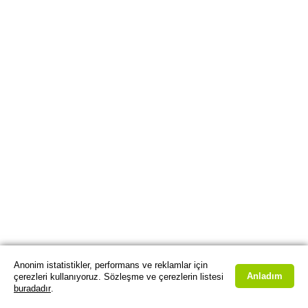
Anonim istatistikler, performans ve reklamlar için
Anladım
çerezleri kullanıyoruz. Sözleşme ve çerezlerin listesi
buradadır
.