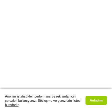
Anonim istatistikler, performans ve reklamlar için
Anladım
çerezleri kullanıyoruz. Sözleşme ve çerezlerin listesi
buradadır
.