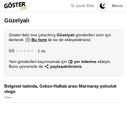
🚀 İçerik Ekle
Menü
Güzelyalı
Göster'deki öne çıkarılmış
Güzelyalı
gönderileri sizin için
derlendi.
Bu form
ile siz de ekleyebilirsiniz.
5/5
★★★★★
· 1 oy
Yeni gönderileri kaçırmamak için
yer imlerine
ekleyin.
Bunu çevrenizle de
paylaşabilirsiniz
.
Belgesel tadında, Gebze-Halkalı arası Marmaray yolculuk
vlogu
Video