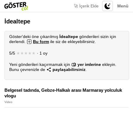
🚀 İçerik Ekle
Menü
İdealtepe
Göster'deki öne çıkarılmış
İdealtepe
gönderileri sizin için
derlendi.
Bu form
ile siz de ekleyebilirsiniz.
5/5
★★★★★
· 1 oy
Yeni gönderileri kaçırmamak için
yer imlerine
ekleyin.
Bunu çevrenizle de
paylaşabilirsiniz
.
Belgesel tadında, Gebze-Halkalı arası Marmaray yolculuk
vlogu
Video