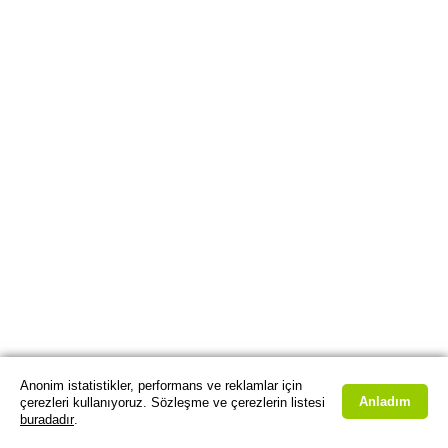
Anonim istatistikler, performans ve reklamlar için
Anladım
çerezleri kullanıyoruz. Sözleşme ve çerezlerin listesi
buradadır
.