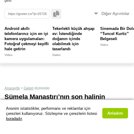
gelir.
Diğer Ayrıntılar
🚀
Bu form
ile oturum açmadan eklendi.
Android akıllı
Tekerlekli küçük ahşap
Sinemada Bir Dol
telefonlarınız için en iyi
ev: İstendiğinde
“Tuncel Kurtiz”
Bu Gönderiyi Raporla
kamera uygulamaları:
doğanın içinde
Belgeseli
Hata veya kötüye kullanım varsa bize bildirin.
Fotoğraf çekmeyi keyifli
olabilmek için
Video
hale getirin
tasarlandı
Göster'de bunun gibi binlerce içerik bulunmaktadır. Yenilerini kaçırmamak için
Video
Galeri
butonuna basarak
yer imlerine
veya mobil cihazınızın ana ekranına
uygulama
gibi
ekleyebilirsiniz.
Anasayfa
>
Galeri
dizininde:
Sümela Manastırı’nın son halinin
fotoğraflarında görünen tahribat
Anonim istatistikler, performans ve reklamlar için
şaşkınlık yarattı
Anladım
çerezleri kullanıyoruz. Sözleşme ve çerezlerin listesi
buradadır
.
06.08.2020 11:47
5/5
★★★★★
· 1 Oy