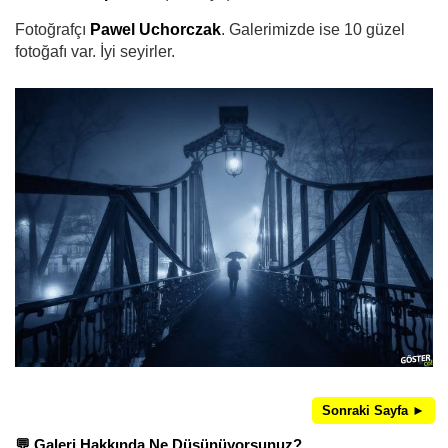
Fotoğrafçı
Pawel Uchorczak
. Galerimizde ise 10 güzel
fotoğafı var. İyi seyirler.
Sonraki Sayfa ►
💬 Galeri Hakkında Ne Düşünüyorsunuz?