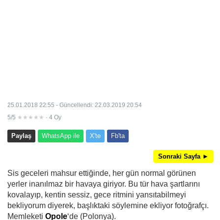
25.01.2018 22:55 - Güncellendi: 22.03.2019 20:54
5/5
★★★★★
· 4 Oy
Paylaş
WhatsApp ile
X'te
Fb'ta
Sonraki Sayfa ►
Sis geceleri mahsur ettiğinde, her gün normal görünen
yerler inanılmaz bir havaya giriyor. Bu tür hava şartlarını
kovalayıp, kentin sessiz, gece ritmini yansıtabilmeyi
bekliyorum diyerek, başlıktaki söylemine ekliyor fotoğrafçı.
Memleketi
Opole
‘de (Polonya).