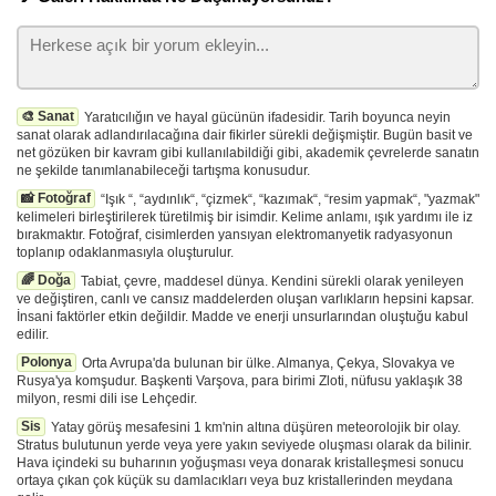
🎨 Sanat
Yaratıcılığın ve hayal gücünün ifadesidir. Tarih boyunca neyin
sanat olarak adlandırılacağına dair fikirler sürekli değişmiştir. Bugün basit ve
net gözüken bir kavram gibi kullanılabildiği gibi, akademik çevrelerde sanatın
ne şekilde tanımlanabileceği tartışma konusudur.
📸 Fotoğraf
“Işık “, “aydınlık“, “çizmek“, “kazımak“, “resim yapmak“, "yazmak"
kelimeleri birleştirilerek türetilmiş bir isimdir. Kelime anlamı, ışık yardımı ile iz
bırakmaktır. Fotoğraf, cisimlerden yansıyan elektromanyetik radyasyonun
toplanıp odaklanmasıyla oluşturulur.
🌈 Doğa
Tabiat, çevre, maddesel dünya. Kendini sürekli olarak yenileyen
ve değiştiren, canlı ve cansız maddelerden oluşan varlıkların hepsini kapsar.
İnsani faktörler etkin değildir. Madde ve enerji unsurlarından oluştuğu kabul
edilir.
Polonya
Orta Avrupa'da bulunan bir ülke. Almanya, Çekya, Slovakya ve
Rusya'ya komşudur. Başkenti Varşova, para birimi Zloti, nüfusu yaklaşık 38
milyon, resmi dili ise Lehçedir.
Sis
Yatay görüş mesafesini 1 km'nin altına düşüren meteorolojik bir olay.
Stratus bulutunun yerde veya yere yakın seviyede oluşması olarak da bilinir.
Hava içindeki su buharının yoğuşması veya donarak kristalleşmesi sonucu
ortaya çıkan çok küçük su damlacıkları veya buz kristallerinden meydana