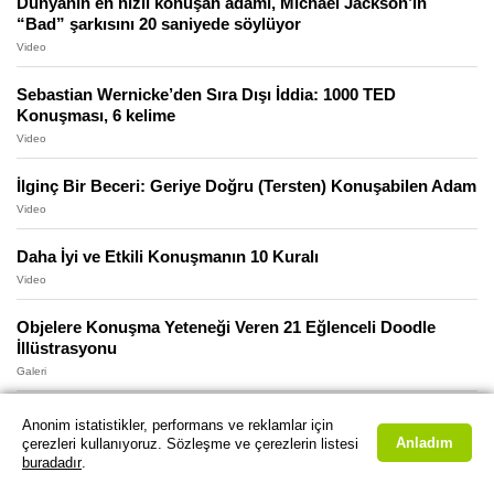
Dünyanın en hızlı konuşan adamı, Michael Jackson’ın
“Bad” şarkısını 20 saniyede söylüyor
Video
Sebastian Wernicke’den Sıra Dışı İddia: 1000 TED
Konuşması, 6 kelime
Video
İlginç Bir Beceri: Geriye Doğru (Tersten) Konuşabilen Adam
Video
Daha İyi ve Etkili Konuşmanın 10 Kuralı
Video
Objelere Konuşma Yeteneği Veren 21 Eğlenceli Doodle
İllüstrasyonu
Galeri
Anonim istatistikler, performans ve reklamlar için
Anladım
çerezleri kullanıyoruz. Sözleşme ve çerezlerin listesi
buradadır
.