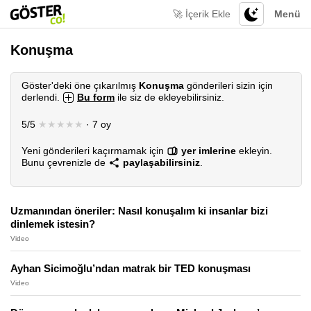
🚀 İçerik Ekle
Menü
Konuşma
Göster'deki öne çıkarılmış
Konuşma
gönderileri sizin için
derlendi.
Bu form
ile siz de ekleyebilirsiniz.
5/5
★★★★★
· 7 oy
Yeni gönderileri kaçırmamak için
yer imlerine
ekleyin.
Bunu çevrenizle de
paylaşabilirsiniz
.
Uzmanından öneriler: Nasıl konuşalım ki insanlar bizi
dinlemek istesin?
Video
Ayhan Sicimoğlu’ndan matrak bir TED konuşması
Video