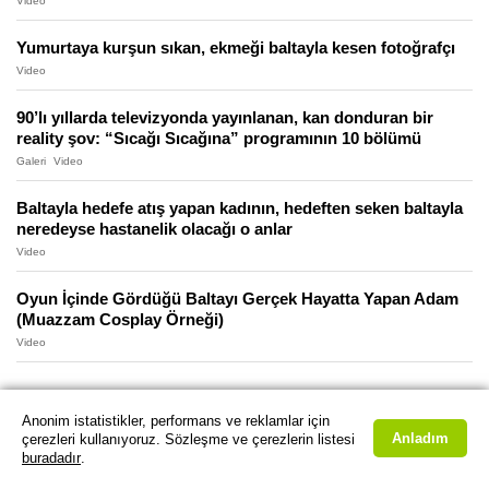
Video
Yumurtaya kurşun sıkan, ekmeği baltayla kesen fotoğrafçı
Video
90’lı yıllarda televizyonda yayınlanan, kan donduran bir
reality şov: “Sıcağı Sıcağına” programının 10 bölümü
Galeri
Video
Baltayla hedefe atış yapan kadının, hedeften seken baltayla
neredeyse hastanelik olacağı o anlar
Video
Oyun İçinde Gördüğü Baltayı Gerçek Hayatta Yapan Adam
(Muazzam Cosplay Örneği)
Video
Anonim istatistikler, performans ve reklamlar için
Anladım
çerezleri kullanıyoruz. Sözleşme ve çerezlerin listesi
buradadır
.