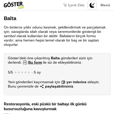
🚀 İçerik Ekle
Menü
Balta
On binlerce yıldır odunu kesmek, şekillendirmek ve parçalamak
için; savaşlarda silah olarak veya seremonilerde gösterişli bir
sembol olarak kullanılan bir alettir. Baltaların birçok formu
vardır; ama hemen hepsi temel olarak bir baş ve bir saptan
oluşurlar.
Göster'deki öne çıkarılmış
Balta
gönderileri sizin için
derlendi.
Bu form
ile siz de ekleyebilirsiniz.
5/5
★★★★★
· 5 oy
Yeni gönderileri kaçırmamak için
yer imlerine
ekleyin.
Bunu çevrenizle de
paylaşabilirsiniz
.
Restorasyonla, eski püskü bir baltayı ilk günkü
kusursuzluğuna kavuşturmak