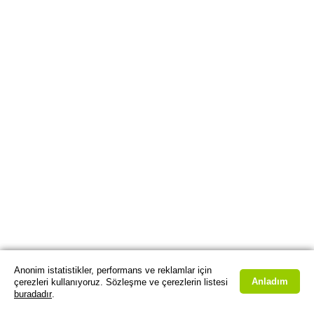
Anonim istatistikler, performans ve reklamlar için
Anladım
çerezleri kullanıyoruz. Sözleşme ve çerezlerin listesi
buradadır
.