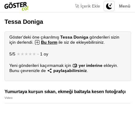
🚀 İçerik Ekle
Menü
Tessa Doniga
Göster'deki öne çıkarılmış
Tessa Doniga
gönderileri sizin
için derlendi.
Bu form
ile siz de ekleyebilirsiniz.
5/5
★★★★★
· 1 oy
Yeni gönderileri kaçırmamak için
yer imlerine
ekleyin.
Bunu çevrenizle de
paylaşabilirsiniz
.
Yumurtaya kurşun sıkan, ekmeği baltayla kesen fotoğrafçı
Video