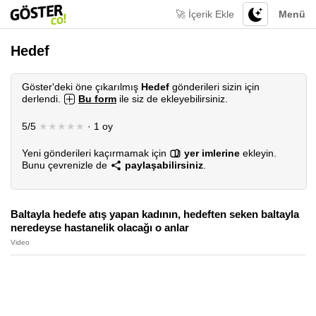
🚀 İçerik Ekle
Menü
Hedef
Göster'deki öne çıkarılmış
Hedef
gönderileri sizin için
derlendi.
Bu form
ile siz de ekleyebilirsiniz.
5/5
★★★★★
· 1 oy
Yeni gönderileri kaçırmamak için
yer imlerine
ekleyin.
Bunu çevrenizle de
paylaşabilirsiniz
.
Baltayla hedefe atış yapan kadının, hedeften seken baltayla
neredeyse hastanelik olacağı o anlar
Video