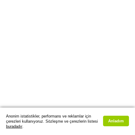
Anonim istatistikler, performans ve reklamlar için
Anladım
çerezleri kullanıyoruz. Sözleşme ve çerezlerin listesi
buradadır
.