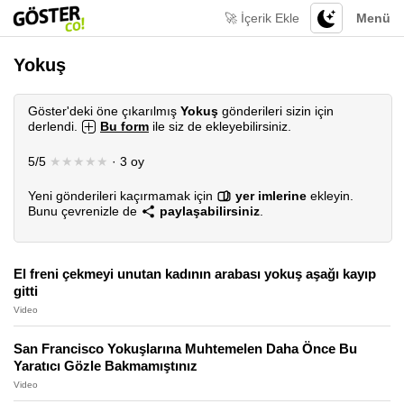
🚀 İçerik Ekle
Menü
Yokuş
Göster'deki öne çıkarılmış
Yokuş
gönderileri sizin için
derlendi.
Bu form
ile siz de ekleyebilirsiniz.
5/5
★★★★★
· 3 oy
Yeni gönderileri kaçırmamak için
yer imlerine
ekleyin.
Bunu çevrenizle de
paylaşabilirsiniz
.
El freni çekmeyi unutan kadının arabası yokuş aşağı kayıp
gitti
Video
San Francisco Yokuşlarına Muhtemelen Daha Önce Bu
Yaratıcı Gözle Bakmamıştınız
Video