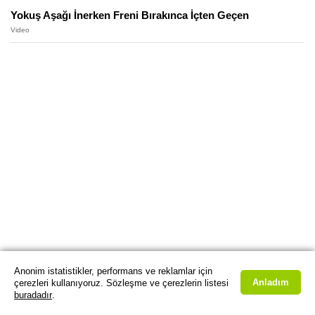
Yokuş Aşağı İnerken Freni Bırakınca İçten Geçen
Video
Anonim istatistikler, performans ve reklamlar için
Anladım
çerezleri kullanıyoruz. Sözleşme ve çerezlerin listesi
buradadır
.