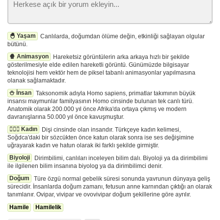
🐣 Yaşam
Canlılarda, doğumdan ölüme değin, etkinliği sağlayan olgular
bütünü.
🍿 Animasyon
Hareketsiz görüntülerin arka arkaya hızlı bir şekilde
gösterilmesiyle elde edilen hareketli görüntü. Günümüzde bilgisayar
teknolojisi hem vektör hem de piksel tabanlı animasyonlar yapılmasına
olanak sağlamaktadır.
⛄️ İnsan
Taksonomik adıyla Homo sapiens, primatlar takımının büyük
insansı maymunlar familyasının Homo cinsinde bulunan tek canlı türü.
Anatomik olarak 200.000 yıl önce Afrika'da ortaya çıkmış ve modern
davranışlarına 50.000 yıl önce kavuşmuştur.
🙋🏻‍♀️ Kadın
Dişi cinsinde olan insandır. Türkçeye kadın kelimesi,
Soğdca'daki bir sözcükten önce katun olarak sonra ise ses değişimine
uğrayarak kadın ve hatun olarak iki farklı şekilde girmiştir.
Biyoloji
Dirimbilimi, canlıları inceleyen bilim dalı. Biyoloji ya da dirimbilimi
ile ilgilenen bilim insanına biyolog ya da dirimbilimci denir.
Doğum
Türe özgü normal gebelik süresi sonunda yavrunun dünyaya geliş
sürecidir. İnsanlarda doğum zamanı, fetusun anne karnından çıktığı an olarak
tanımlanır. Ovipar, vivipar ve ovovivipar doğum şekillerine göre ayrılır.
Hamile
Hamilelik