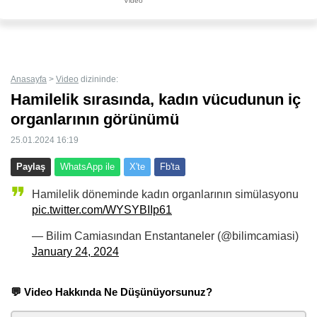
Video
Hata veya kötüye kullanım varsa bize bildirin.
Göster'de bunun gibi binlerce içerik bulunmaktadır. Yenilerini kaçırmamak için
butonuna basarak
yer imlerine
veya mobil cihazınızın ana ekranına
uygulama
gibi
ekleyebilirsiniz.
Anasayfa
>
Video
dizininde:
Hamilelik sırasında, kadın vücudunun iç
organlarının görünümü
25.01.2024 16:19
Paylaş
WhatsApp ile
X'te
Fb'ta
Hamilelik döneminde kadın organlarının simülasyonu
pic.twitter.com/WYSYBIIp61
— Bilim Camiasından Enstantaneler (@bilimcamiasi)
January 24, 2024
💬 Video Hakkında Ne Düşünüyorsunuz?