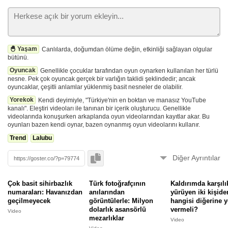
🐣 Yaşam
Canlılarda, doğumdan ölüme değin, etkinliği sağlayan olgular
bütünü.
Oyuncak
Genellikle çocuklar tarafından oyun oynarken kullanılan her türlü
nesne. Pek çok oyuncak gerçek bir varlığın taklidi şeklindedir; ancak
oyuncaklar, çeşitli anlamlar yüklenmiş basit nesneler de olabilir.
Yorekok
Kendi deyimiyle, "Türkiye'nin en boktan ve manasız YouTube
kanalı". Eleştiri videoları ile tanınan bir içerik oluşturucu. Genellikle
videolarında konuşurken arkaplanda oyun videolarından kayıtlar akar. Bu
oyunları bazen kendi oynar, bazen oynanmış oyun videolarını kullanır.
Trend
Lalubu
Diğer Ayrıntılar
Videolar sunucularımıza çekilmez, yükleyen tarafından silinip, gizlenebilir.
Görüntüleyemiyorsanız
bildirin
. ⚠️
Çok basit sihirbazlık
Türk fotoğrafçının
Kaldırımda karşılı
numaraları: Havanızdan
anılarından
yürüyen iki kişide
geçilmeyecek
görüntülerle: Milyon
hangisi diğerine y
🚀
Bu form
ile oturum açmadan eklendi.
dolarlık asansörlü
vermeli?
Video
mezarlıklar
Video
Bu Gönderiyi Raporla