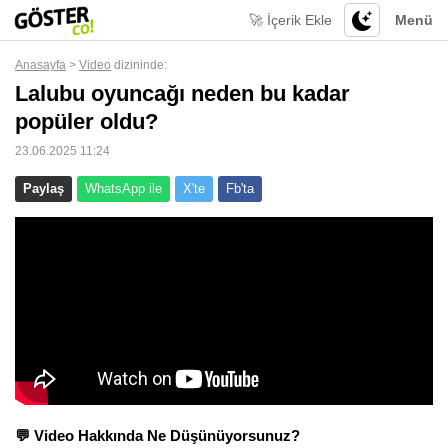
🚀 İçerik Ekle
Menü
Anasayfa
>
Video
dizininde:
Lalubu oyuncağı neden bu kadar
popüler oldu?
23.06.2025 11:24
Paylaş
WhatsApp ile
X'te
Fb'ta
💬 Video Hakkında Ne Düşünüyorsunuz?