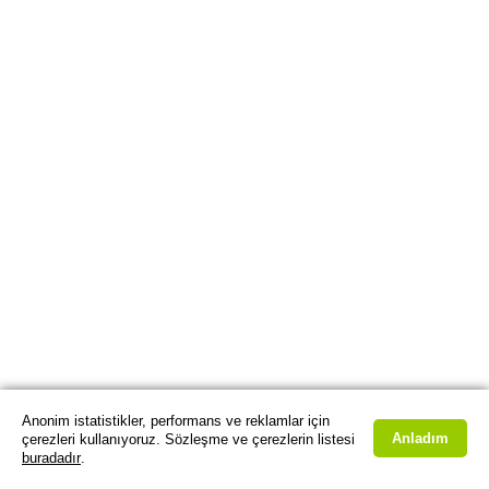
Anonim istatistikler, performans ve reklamlar için
Anladım
çerezleri kullanıyoruz. Sözleşme ve çerezlerin listesi
buradadır
.