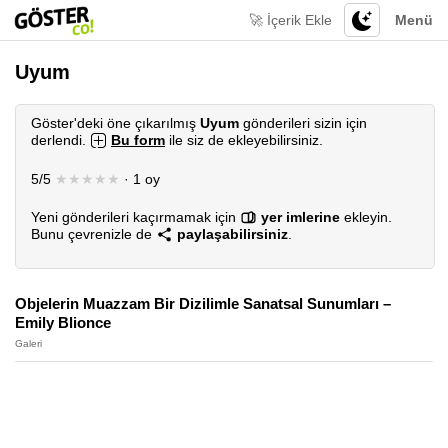
🚀 İçerik Ekle
Menü
Uyum
Göster'deki öne çıkarılmış
Uyum
gönderileri sizin için
derlendi.
Bu form
ile siz de ekleyebilirsiniz.
5/5
★★★★★
· 1 oy
Yeni gönderileri kaçırmamak için
yer imlerine
ekleyin.
Bunu çevrenizle de
paylaşabilirsiniz
.
Objelerin Muazzam Bir Dizilimle Sanatsal Sunumları –
Emily Blionce
Galeri