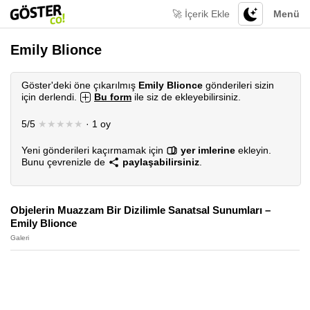
🚀 İçerik Ekle
Menü
Emily Blionce
Göster'deki öne çıkarılmış
Emily Blionce
gönderileri sizin
için derlendi.
Bu form
ile siz de ekleyebilirsiniz.
5/5
★★★★★
· 1 oy
Yeni gönderileri kaçırmamak için
yer imlerine
ekleyin.
Bunu çevrenizle de
paylaşabilirsiniz
.
Objelerin Muazzam Bir Dizilimle Sanatsal Sunumları –
Emily Blionce
Galeri