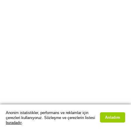
Anonim istatistikler, performans ve reklamlar için
Anladım
çerezleri kullanıyoruz. Sözleşme ve çerezlerin listesi
buradadır
.